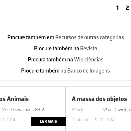
1
2
Procure também em
Recursos de outras categorias
Procure também na
Revista
Procura também na
Wikiciências
Procure também no
Banco de Imagens
os Animais
A massa dos objetos
Nº de Downloads: 8359
1º Ciclo
Nº de Download
-09-2014
Publicado a 21-01-2014
LER MAIS