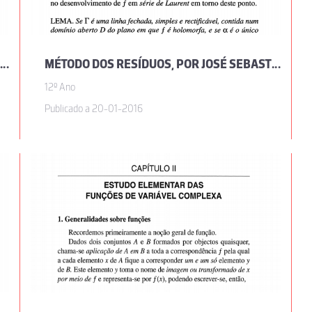
BREVES NOÇÕES SOBRE MEDIDA E INTEGRAL DE LEBESGUE, POR JOSÉ SEBASTIÃO E SILVA
MÉTODO DOS RESÍDUOS, POR JOSÉ SEBASTIÃO E SILVA
12º Ano
Publicado a 20-01-2016