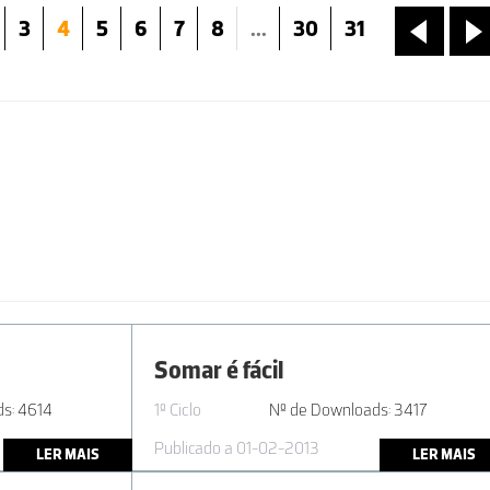
3
4
5
6
7
8
...
30
31
«
»
Somar é fácil
s: 4614
1º Ciclo
Nº de Downloads: 3417
Publicado a 01-02-2013
LER MAIS
LER MAIS