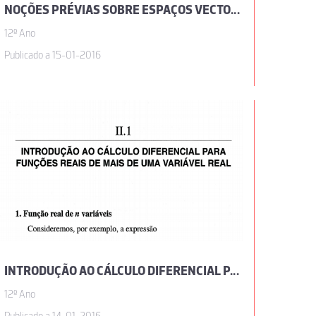
NOÇÕES PRÉVIAS SOBRE ESPAÇOS VECTORIAIS ABSTRACTOS E SOBRE TOPOLOGIA, POR JOSÉ SEBASTIÃO E SILVA
12º Ano
Publicado a 15-01-2016
INTRODUÇÃO AO CÁLCULO DIFERENCIAL PARA FUNÇÕES REAIS DE MAIS DE UMA VARIÁVEL REAL, POR JOSÉ SEBASTIÃO E SILVA
12º Ano