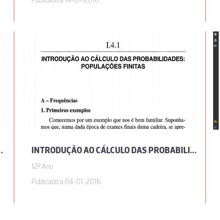
Publicado a 14-01-2016
ES, POR JOSÉ SEBASTIÃO E SILVA
INTRODUÇÃO AO CÁLCULO DAS PROBABILIDADES: POPULAÇÕES FINITAS, POR JOSÉ SEBASTIÃO E SILVA
12º Ano
Publicado a 04-01-2016