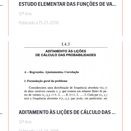
S FUNÇÕES ANALÍTICAS, POR JOSÉ SEBASTIÃO E SILVA
ESTUDO ELEMENTAR DAS FUNÇÕES DE VARIÁVEL COMPLEXA, POR JOSÉ SEBASTIÃO E SILVA
12º Ano
Publicado a 15-01-2016
R JOSÉ SEBASTIÃO E SILVA
ADITAMENTO ÀS LIÇÕES DE CÁLCULO DAS PROBABILIDADES, POR JOSÉ SEBASTIÃO E SILVA
12º Ano