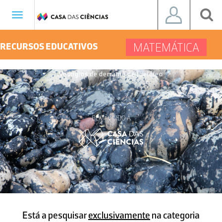
Toggle
navigation
MATEMÁTICA
RECURSOS EDUCATIVOS
Vestígios de derrame de fuelóleo
BEM-VINDO À
Está a pesquisar
exclusivamente
na categoria