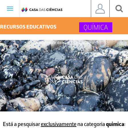
Toggle
navigation
QUÍMICA
RECURSOS EDUCATIVOS
Vestígios de derrame de fuelóleo
BEM-VINDO À
Está a pesquisar
exclusivamente
na categoria
quimica
: