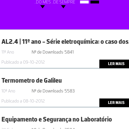
...DO MÊS
...DE SEMPRE
AL2.4 |
11º Ano
Nº de Downloads: 5841
Publicado a 09-10-2012
LER MAIS
Termometro de Galileu
10º Ano
Nº de Downloads: 5583
Publicado a 08-10-2012
LER MAIS
Equipamento e Segurança no Laboratório