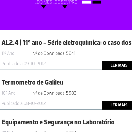
...DO MÊS
...DE SEMPRE
AL2.4 |
11º Ano
Nº de Downloads: 5841
Publicado a 09-10-2012
LER MAIS
Termometro de Galileu
10º Ano
Nº de Downloads: 5583
Publicado a 08-10-2012
LER MAIS
Equipamento e Segurança no Laboratório