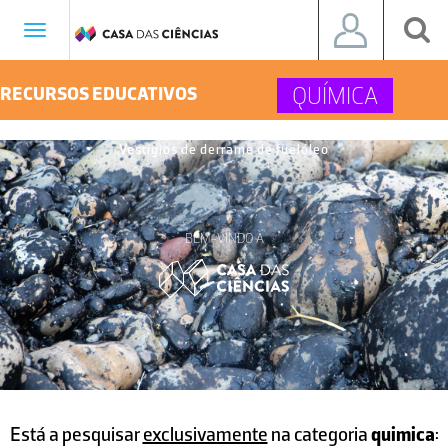
Toggle
navigation
QUÍMICA
RECURSOS EDUCATIVOS
Vestígios de derrame de fuelóleo
BEM-VINDO À
Está a pesquisar
exclusivamente
na categoria
quimica
: