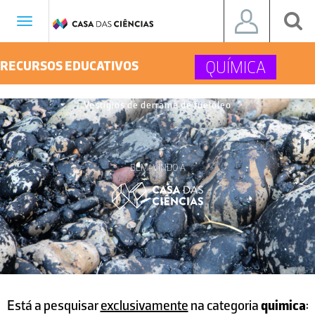
Toggle
navigation
QUÍMICA
RECURSOS EDUCATIVOS
Vestígios de derrame de fuelóleo
BEM-VINDO À
Está a pesquisar
exclusivamente
na categoria
quimica
: