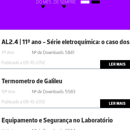
...DO MÊS
...DE SEMPRE
AL2.4 |
11º Ano
Nº de Downloads: 5841
Publicado a 09-10-2012
LER MAIS
Termometro de Galileu
10º Ano
Nº de Downloads: 5583
Publicado a 08-10-2012
LER MAIS
Equipamento e Segurança no Laboratório