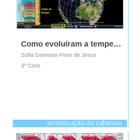
Como evoluíram a temperatura, o dióxido de carbono e o dioxigénio atmosféricos e a radiação solar ao longo do tempo geológico? - guião de exploração da aplicação Earth Viewer®
Sofia Damiana Pires de Jesus
3º Ciclo
INTRODUÇÃO ÀS CIÊNCIAS