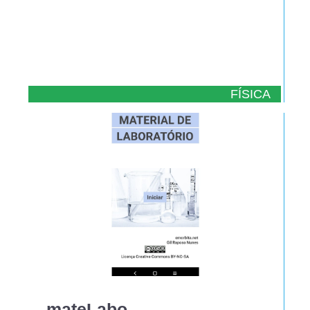
FÍSICA
mateLabo