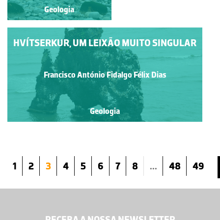
Geologia
Geologia
HVÍTSERKUR, UM LEIXÃO MUITO SINGULAR
Francisco António Fidalgo Félix Dias
Geologia
1
2
3
4
5
6
7
8
...
48
49
RECEBA A NOSSA NEWSLETTER