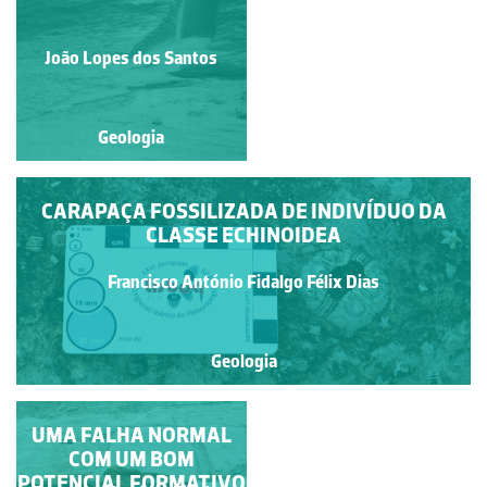
MINERALIZADOS DE
PEDÚNCULOS DE
Francisco António Fidalgo
CRINOIDES, UM
João Lopes dos Santos
Félix Dias
FRAGMENTO DE
CARAPAÇA
FOSSILIZADA DE
Geologia
Geologia
EQUINOIDE REGULAR
CARAPAÇA FOSSILIZADA DE INDIVÍDUO DA
CLASSE ECHINOIDEA
Francisco António Fidalgo Félix Dias
Geologia
UMA FALHA NORMAL
MOLDE E
CONTRAMOLDE
COM UM BOM
POTENCIAL FORMATIVO