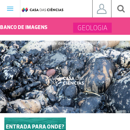
Toggle
navigation
GEOLOGIA
BANCO DE IMAGENS
Vestígios de derrame de fuelóleo
BEM-VINDO À
ENTRADA PARA ONDE?
ENTRE ARTÍCULOS