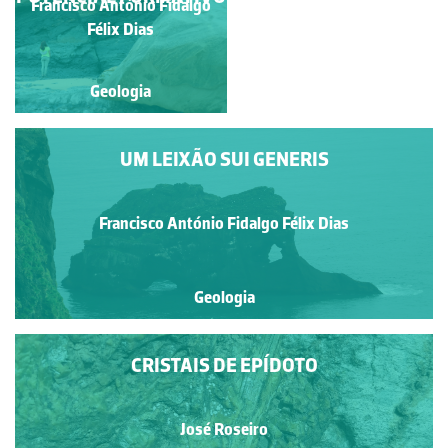
Francisco António Fidalgo
Manuela Lopes
Félix Dias
Geologia
Geologia
UM LEIXÃO SUI GENERIS
Francisco António Fidalgo Félix Dias
Geologia
CRISTAIS DE EPÍDOTO
José Roseiro