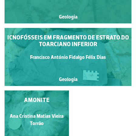
Geologia
ICNOFÓSSEIS EM FRAGMENTO DE ESTRATO DO
TOARCIANO INFERIOR
Francisco António Fidalgo Félix Dias
Geologia
ESTRATIFICAÇÃO
AMONITE
ENTRECRUZADA
Adriano José Henriques da
Ana Cristina Matias Vieira
Silva Cardoso
Torrão