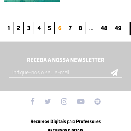
1
2
3
4
5
6
7
8
...
48
49
RECEBA A NOSSA NEWSLETTER
Recursos Digitais
para
Professores
RECURSOS DIGITAIS