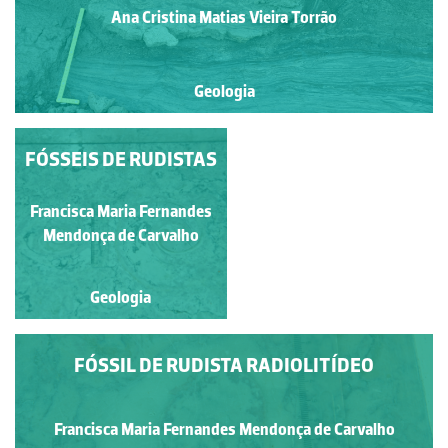
Ana Cristina Matias Vieira Torrão
Geologia
CORTE TRANSVESAL
FÓSSEIS DE RUDISTAS
E LONGITUDINAL DE
UM FÓSSIL DE
Francisca Maria Fernandes
Francisca Maria Fernandes
RUDISTA
Mendonça de Carvalho
Mendonça de Carvalho
Geologia
Geologia
FÓSSIL DE RUDISTA RADIOLITÍDEO
Francisca Maria Fernandes Mendonça de Carvalho