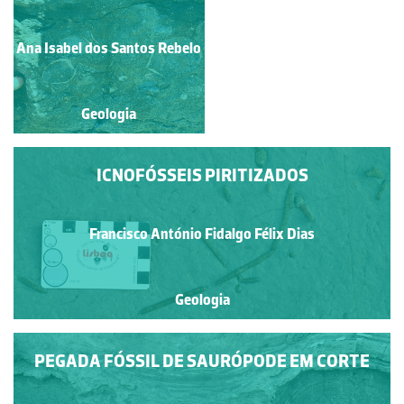
Ana Isabel dos Santos
Ana Isabel dos Santos Rebelo
Rebelo
Geologia
Geologia
ICNOFÓSSEIS PIRITIZADOS
Francisco António Fidalgo Félix Dias
Geologia
PEGADA FÓSSIL DE SAURÓPODE EM CORTE