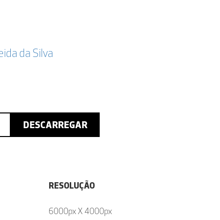
da da Silva
DESCARREGAR
RESOLUÇÃO
6000px X 4000px