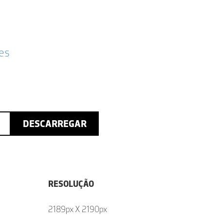
ões
DESCARREGAR
RESOLUÇÃO
2189px X 2190px