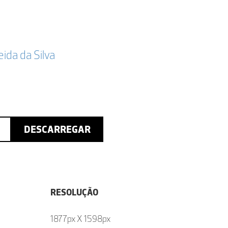
da da Silva
DESCARREGAR
RESOLUÇÃO
1877px X 1598px