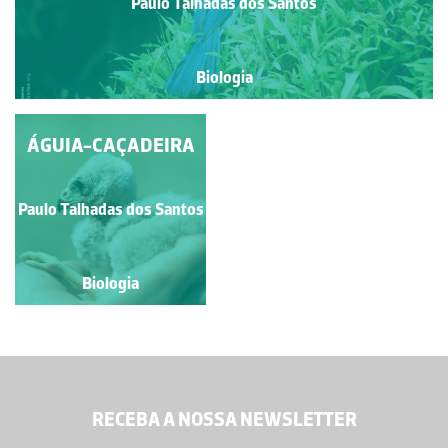
Paulo Talhadas dos Santos
Biologia
ÁGUIA-CAÇADEIRA
RÃ-VERDE
Paulo Talhadas dos Santos
Paulo Talhadas dos Santos
Biologia
Biologia
RECEBA A NOSSA NEWSLETTER