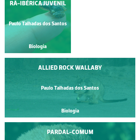
RÃ-IBÉRICA JUVENIL
KOALA
Paulo Talhadas dos Santos
Paulo Talhadas dos Santos
Biologia
Biologia
ALLIED ROCK WALLABY
Paulo Talhadas dos Santos
Biologia
PARDAL-COMUM