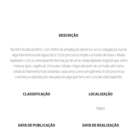
DESCRIÇÃO
Na foto tirada ao MOC com 400x de ampliação observa-se a conjugação numa
alga filamentosa de água doce. Este processo implica a fusão de duas células
haploides com a consequente formação de uma célula diploide (zigoto) que sofre
meiose (pós-zigótica). Uma das células migra através de um tubo até outra
célula do filamento funcionando cada uma como um gâmeta. Este processo
constitui a reprodução sexuada da alga que tem um ciclo de vida haplonte.
CLASSIFICAÇÃO
LOCALIZAÇÃO
Vagos
DATA DE PUBLICAÇÃO
DATA DE REALIZAÇÃO