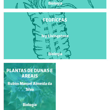
Biologia
FEOFÍCEAS
Ivy Livingstone
Biologia
PLANTAS DE DUNAS E
FEOFÍCEAS
AREAIS
Rubim Manuel Almeida da
Ivy Livingstone
Silva
Biologia
Biologia