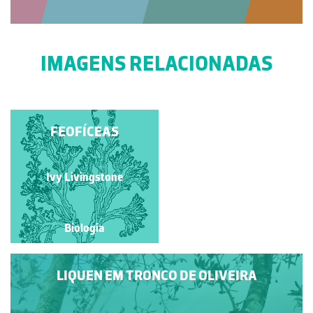
IMAGENS RELACIONADAS
MATA-MOSCAS
FEOFÍCEAS
Paulo Talhadas dos Santos
Ivy Livingstone
Biologia
Biologia
LIQUEN EM TRONCO DE OLIVEIRA