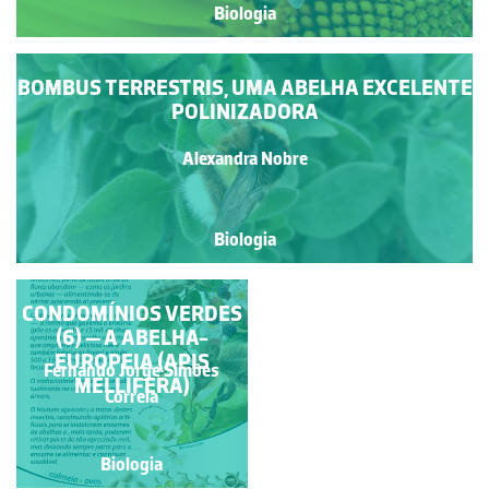
Biologia
BOMBUS TERRESTRIS, UMA ABELHA EXCELENTE
POLINIZADORA
Alexandra Nobre
Biologia
CONDOMÍNIOS VERDES
PLANTAS E
POLINIZADORES -
(6) — A ABELHA-
EUROPEIA (APIS
COEVOLUÇÃO
Fernando Jorge Simões
Carla Maria Fonseca
MELLIFERA)
Gouveia
Correia
Biologia
Biologia