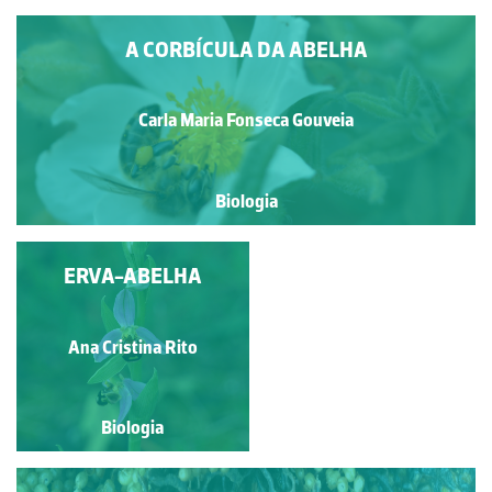
A CORBÍCULA DA ABELHA
Carla Maria Fonseca Gouveia
Biologia
PROCESSO DE
ERVA-ABELHA
POLINIZAÇÃO
Beatriz Mendes da Silva
Ana Cristina Rito
Biologia
Biologia