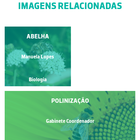
IMAGENS RELACIONADAS
INTERAÇÃO
ABELHA
ABELHA/PLANTA
Victor Silvestre
Manuela Lopes
Biologia
Biologia
POLINIZAÇÃO
Gabinete Coordenador