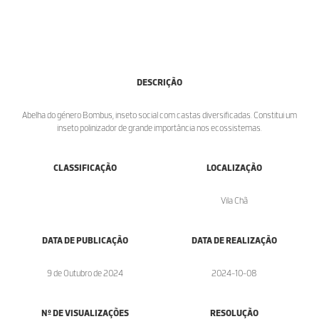
DESCRIÇÃO
Abelha do género Bombus, inseto social com castas diversificadas. Constitui um
inseto polinizador de grande importância nos ecossistemas.
CLASSIFICAÇÃO
LOCALIZAÇÃO
Vila Chã
DATA DE PUBLICAÇÃO
DATA DE REALIZAÇÃO
9 de Outubro de 2024
2024-10-08
Nº DE VISUALIZAÇÕES
RESOLUÇÃO