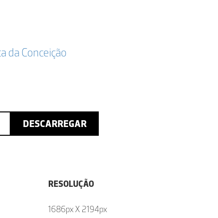
ta da Conceição
DESCARREGAR
RESOLUÇÃO
1686px X 2194px