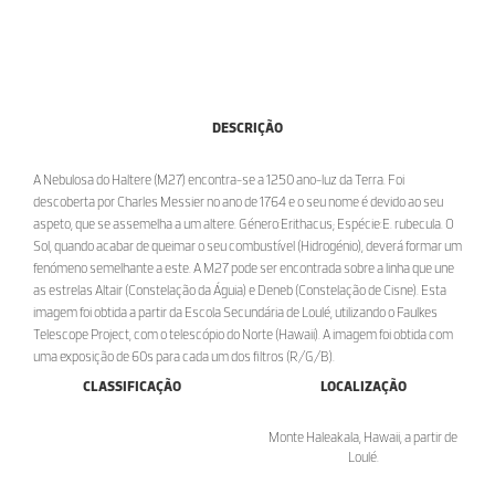
DESCRIÇÃO
A Nebulosa do Haltere (M27) encontra-se a 1250 ano-luz da Terra. Foi
descoberta por Charles Messier no ano de 1764 e o seu nome é devido ao seu
aspeto, que se assemelha a um altere. Género:Erithacus; Espécie:E. rubecula. O
Sol, quando acabar de queimar o seu combustível (Hidrogénio), deverá formar um
fenómeno semelhante a este. A M27 pode ser encontrada sobre a linha que une
as estrelas Altair (Constelação da Águia) e Deneb (Constelação de Cisne). Esta
imagem foi obtida a partir da Escola Secundária de Loulé, utilizando o Faulkes
Telescope Project, com o telescópio do Norte (Hawaii). A imagem foi obtida com
uma exposição de 60s para cada um dos filtros (R/G/B).
CLASSIFICAÇÃO
LOCALIZAÇÃO
Monte Haleakala, Hawaii, a partir de
Loulé.