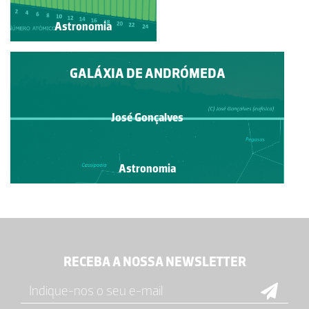
Astronomia
Astronomia
GALÁXIA DE ANDRÓMEDA
José Gonçalves
Astronomia
RECEBA A NOSSA NEWSLETTER