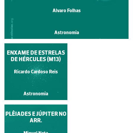
Alvaro Folhas
Astronomia
ENXAME DE ESTRELAS
SOL
DE HÉRCULES (M13)
Ricardo Cardoso Reis
Ricardo Cardoso Reis
Astronomia
Astronomia
PLÊIADES E JÚPITER NO
JÚPITER SOBRE
QUARTEIRA
ARR.
Miguel Neta
Miguel Neta