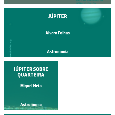
JÚPITER
Alvaro Folhas
Astronomia
JÚPITER SOBRE
SOL
QUARTEIRA
Ricardo Cardoso Reis
Miguel Neta
Astronomia
Astronomia