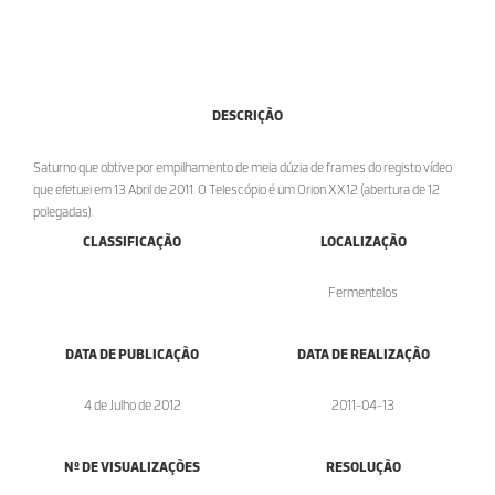
DESCRIÇÃO
Saturno que obtive por empilhamento de meia dúzia de frames do registo vídeo
que efetuei em 13 Abril de 2011. O Telescópio é um Orion XX12 (abertura de 12
polegadas).
CLASSIFICAÇÃO
LOCALIZAÇÃO
Fermentelos
DATA DE PUBLICAÇÃO
DATA DE REALIZAÇÃO
4 de Julho de 2012
2011-04-13
Nº DE VISUALIZAÇÕES
RESOLUÇÃO