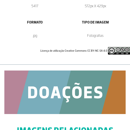
5417
572px X 429px
FORMATO
TIPO DE IMAGEM
.jpg
Fotografias
Licença de utilização Creative Commons CC BY-NC-SA 4.0