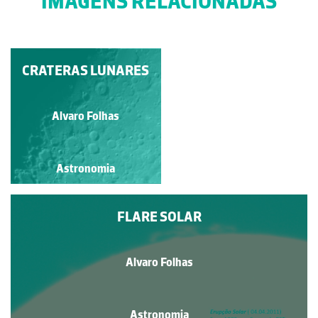
IMAGENS RELACIONADAS
CRATERAS LUNARES
ASTROLÁBIO
Guilherme Monteiro
Alvaro Folhas
Astronomia
Astronomia
FLARE SOLAR
Alvaro Folhas
Astronomia