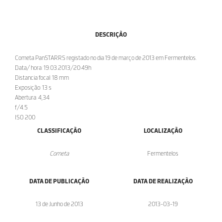
DESCRIÇÃO
Cometa PanSTARRS registado no dia 19 de março de 2013 em Fermentelos.
Data/ hora: 19.03.2013/20:49h
Distancia focal: 18 mm
Exposição: 13 s
Abertura: 4,34
f/4.5
ISO 200
CLASSIFICAÇÃO
LOCALIZAÇÃO
Cometa
Fermentelos
DATA DE PUBLICAÇÃO
DATA DE REALIZAÇÃO
13 de Junho de 2013
2013-03-19