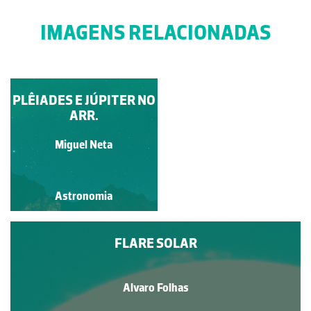
IMAGENS RELACIONADAS
PLÊIADES E JÚPITER NO
ASTROLÁBIO
ARR.
Guilherme Monteiro
Miguel Neta
Astronomia
Astronomia
FLARE SOLAR
Alvaro Folhas