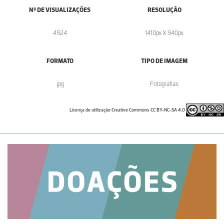
Nº DE VISUALIZAÇÕES
RESOLUÇÃO
4924
1410px X 940px
FORMATO
TIPO DE IMAGEM
.jpg
Fotografias
Licença de utilização Creative Commons CC BY-NC-SA 4.0