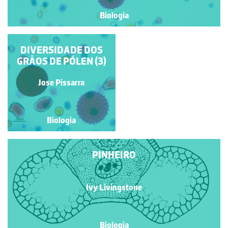
Biologia
DIVERSIDADE DOS
DIVERSIDADE DOS
GRÃOS DE PÓLEN (2)
GRÃOS DE PÓLEN (3)
Jose Pissarra
Jose Pissarra
Biologia
Biologia
PINHEIRO
Ivy Livingstone
Biologia