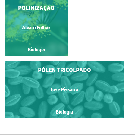
FORMAÇÃO DE
POLINIZAÇÃO
GRÃOS DE PÓLEN E
FERTILIZAÇÃO DE
UMA
Ivy Livingstone
Alvaro Folhas
ANGIOSPÉRMICA
Biologia
Biologia
PÓLEN TRICOLPADO
Jose Pissarra
Biologia