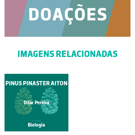
IMAGENS RELACIONADAS
PINUS PINASTER AITON
PINUS NIGRA
Paulo Talhadas dos Santos
Dilar Pereira
Biologia
Biologia