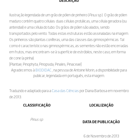
DESCRIÇÃO
Ilustração legendada de um grão de pólen de pinheiro (
Pinus
sp.). O grão de pólen
maduro contém quatro células: duas células protálicas, uma célula geradora (ou
anteridial) e uma célula do tubo. Os grãos de pólen são alados, sendo
transportados pelo vento. Todas estas estruturas estão assinaladas na imagem.
Os pinheiros são plantas coníferas, uma das classes das gimnospérmicas. Tal
como é característico nas gimnospérmicas, as sementes não estão encerradas
em frutos, mas encontram-se à superfície de estróbilos, neste caso, em forma
de cone (a pinha).
[Plantae; Pinophyta; Pinopsida; Pinales; Pinaceae]
Agradecemos à
BIODIDAC
, na pessoa de Antoine Morin, a disponibilidade para
publicar, legendada em português, esta imagem.
Traduzido e adaptado para a
Casa das Ciências
por Diana Barbosa em novembro
de 2013.
CLASSIFICAÇÃO
LOCALIZAÇÃO
Pinus sp.
DATA DE PUBLICAÇÃO
6 de Novembro de 2013