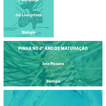
PINHA JOVEM DE
PINHEIRO
Jose Pissarra
Ivy Livingstone
Biologia
Biologia
PINHA NO 2º ANO DE MATURAÇÃO
Jose Pissarra
Biologia