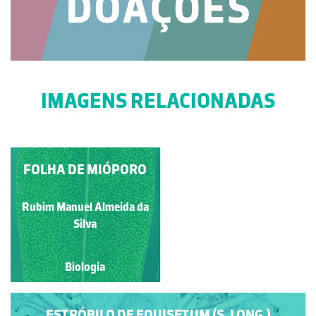
IMAGENS RELACIONADAS
INFLORESCÊNCIA DE
FOLHA DE MIÓPORO
MONOCOTILEDÓNEA
Rubim Manuel Almeida da
Rubim Manuel Almeida da
Silva
Silva
Biologia
Biologia
ESTRÓBILO DE EQUISETUM (S. LONG.)