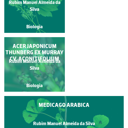
Rubim Manuel Almeida da
Paulo Talhadas dos Santos
Silva
Biologia
Biologia
QUELIDÓNIA-MAIOR;
ACER JAPONICUM
THUNBERG EX MURRAY
ERVA-DAS-
CV. ACONITIFOLIUM
ANDORINHAS
Rubim Manuel Almeida da
Rubim Manuel Almeida da
Silva
Silva
Biologia
Biologia
MEDICAGO ARABICA
Rubim Manuel Almeida da Silva