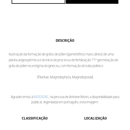
DESCRIÇÃO
Ilustração da formação de grãos de pólen (gametófitos masculinos) de uma
planta angiospérmica e do início do processo de fertilização ??? germinação do
grão de pólen no estigma do gineceu, com formação do tubo polínico.
[Plantae; Magnoliophyta; Magnoliopsida]
Agradecemos à
BIODIDAC
, na pessoa de Antoine Morin, a disponibilidade para
publicar, legendada em português, esta imagem.
CLASSIFICAÇÃO
LOCALIZAÇÃO