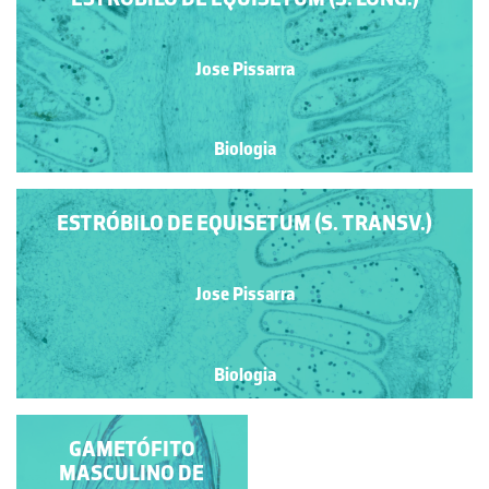
Jose Pissarra
Biologia
ESTRÓBILO DE EQUISETUM (S. TRANSV.)
Jose Pissarra
Biologia
PROTALO DE
GAMETÓFITO
PTERIDÓFITA
MASCULINO DE