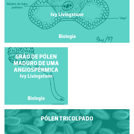
Ivy Livingstone
Biologia
GRÃO DE PÓLEN
PINHEIRO
MADURO DE UMA
ANGIOSPÉRMICA
Ivy Livingstone
Ivy Livingstone
Biologia
Biologia
PÓLEN TRICOLPADO