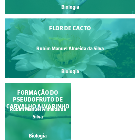
Biologia
FLOR DE CACTO
Rubim Manuel Almeida da Silva
Biologia
ANDROCEU - ADELFIA
FORMAÇÃO DO
PSEUDOFRUTO DE
CARVALHO ALVARINHO
Rubim Manuel Almeida da
Rubim Manuel Almeida da
Silva
Silva
Biologia
Biologia