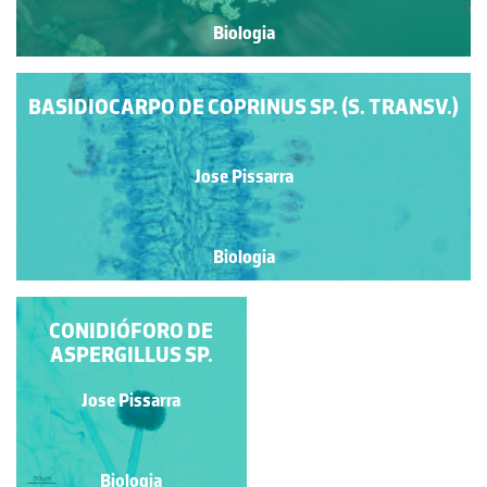
Biologia
BASIDIOCARPO DE COPRINUS SP. (S. TRANSV.)
Jose Pissarra
Biologia
CONIDIÓFORO DE
MICÉLIO DE
ASPERGILLUS SP.
RHIZOPUS SP.
Jose Pissarra
Jose Pissarra
Biologia
Biologia