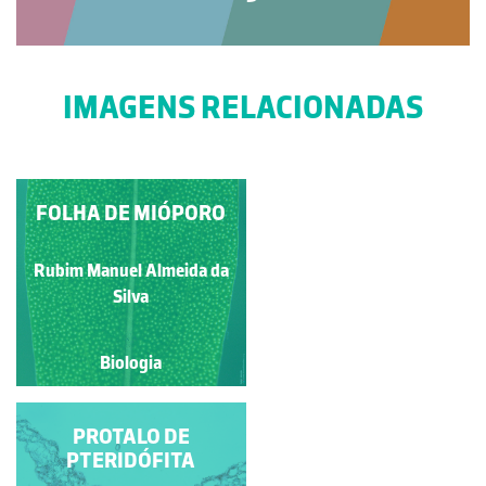
IMAGENS RELACIONADAS
INFLORESCÊNCIA DE
FOLHA DE MIÓPORO
MONOCOTILEDÓNEA
Rubim Manuel Almeida da
Rubim Manuel Almeida da
Silva
Silva
Biologia
Biologia
ESTRÓBILO DE
PROTALO DE
EQUISETUM (S. LONG.)
PTERIDÓFITA