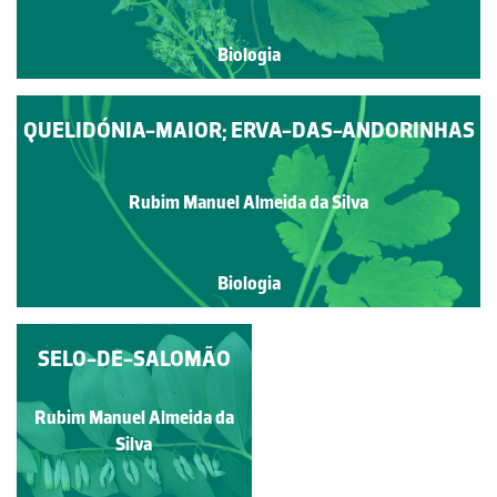
Biologia
QUELIDÓNIA-MAIOR; ERVA-DAS-ANDORINHAS
Rubim Manuel Almeida da Silva
Biologia
MEDICAGO ARABICA
SELO-DE-SALOMÃO
Rubim Manuel Almeida da
Rubim Manuel Almeida da
Silva
Silva