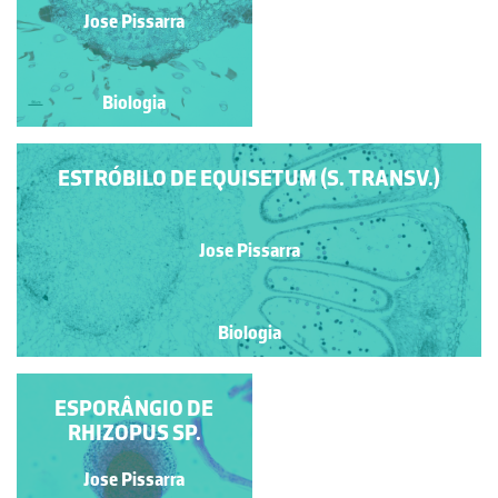
Jose Pissarra
Jose Pissarra
Biologia
Biologia
ESTRÓBILO DE EQUISETUM (S. TRANSV.)
Jose Pissarra
Biologia
ANTERÍDEOS DE
ESPORÂNGIO DE
MARCHANTIA SP.
RHIZOPUS SP.
Jose Pissarra
Jose Pissarra