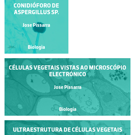
CLEISTOTÉCIOS DE
CONIDIÓFORO DE
ASPERGILLUS SP.
ASPERGILLUS SP.
Jose Pissarra
Jose Pissarra
Biologia
Biologia
CÉLULAS VEGETAIS VISTAS AO MICROSCÓPIO
ELECTRÓNICO
Jose Pissarra
Biologia
ULTRAESTRUTURA DE CÉLULAS VEGETAIS