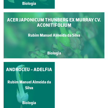
Biologia
Biologia
ACER JAPONICUM THUNBERG EX MURRAY CV.
ACONITIFOLIUM
Rubim Manuel Almeida da Silva
Biologia
FLOR DE CEBOLA-DO-
ANDROCEU - ADELFIA
PERÚ
Rubim Manuel Almeida da
Rubim Manuel Almeida da
Silva
Silva
Biologia
Biologia