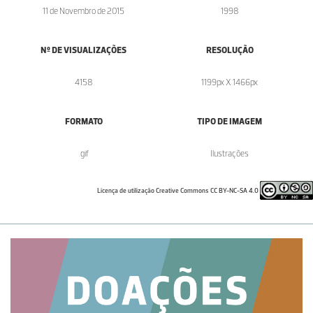
11 de Novembro de 2015
1998
Nº DE VISUALIZAÇÕES
RESOLUÇÃO
4158
1199px X 1466px
FORMATO
TIPO DE IMAGEM
.gif
Ilustrações
Licença de utilização Creative Commons CC BY-NC-SA 4.0