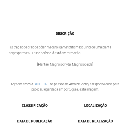
DESCRIÇÃO
Ilustração de grão de pólen maduro (gametófito masculino) de uma planta
angiospérmica. O tubo polínico já está em formação.
[Plantae; Magnoliophyta; Magnoliopsida]
Agradecemos à
BIODIDAC
, na pessoa de Antoine Morin, a disponibilidade para
publicar, legendada em português, esta imagem.
CLASSIFICAÇÃO
LOCALIZAÇÃO
DATA DE PUBLICAÇÃO
DATA DE REALIZAÇÃO