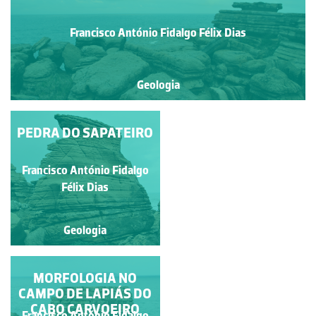
Francisco António Fidalgo Félix Dias
Geologia
SOBRE A FORMAÇÃO
PEDRA DO SAPATEIRO
DO CABO CARVOEIRO
Francisco António Fidalgo
Francisco António Fidalgo
Félix Dias
Félix Dias
Geologia
Geologia
CAMPO DE LAPIÁS DO
MORFOLOGIA NO
CAMPO DE LAPIÁS DO
CASMILO
CABO CARVOEIRO
Francisco António Fidalgo