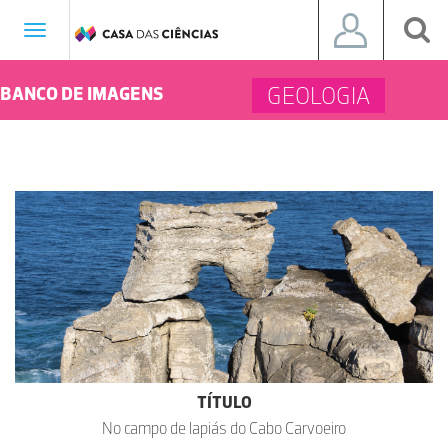
Toggle
navigation
GEOLOGIA
BANCO DE IMAGENS
TÍTULO
No campo de lapiás do Cabo Carvoeiro