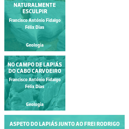
LAPIÁS LITORAL
NATURALMENTE
ESCULPIR
Francisco António Fidalgo
Francisco António Fidalgo
Félix Dias
Félix Dias
Geologia
Geologia
NO CAMPO DE LAPIÁS
CAMPO DE LAPIÁS
DO CABO CARVOEIRO
Francisco António Fidalgo
Francisco António Fidalgo
Félix Dias
Félix Dias
Geologia
Geologia
ASPETO DO LAPIÁS JUNTO AO FREI RODRIGO