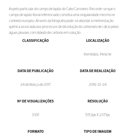
Aspeto particular do campo de lapiás do Cabo Carvoeiro. Recorde-se que o
campo de lapiás litoral referenciado constitui uma singularidade mesmo no
contexto europeu. Através da fotografia pode-se abordar a meteorização
química associada aos processos de dissolução do carbonato de cálcio pelas
águas pluviais com dióxido de carbono em solução.
CLASSIFICAÇÃO
LOCALIZAÇÃO
Remédios, Peniche
DATA DE PUBLICAÇÃO
DATA DE REALIZAÇÃO
24 de Março de 2017
2016-12-24
Nº DE VISUALIZAÇÕES
RESOLUÇÃO
3391
5153px X 2371px
FORMATO
TIPO DE IMAGEM