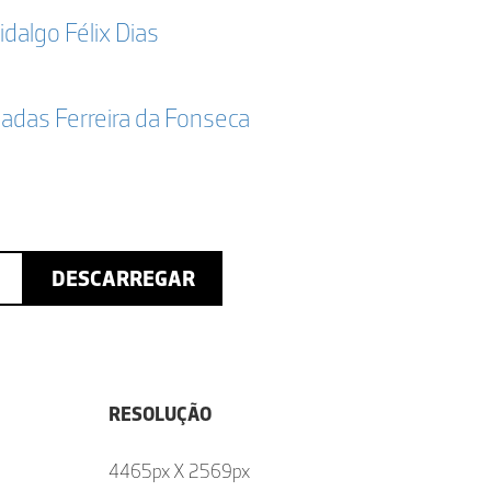
idalgo Félix Dias
adas Ferreira da Fonseca
DESCARREGAR
RESOLUÇÃO
4465px X 2569px