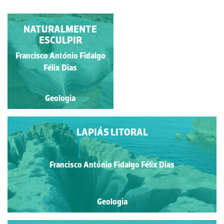
NO CAMPO DE LAPIÁS
NATURALMENTE
DO CABO CARVOEIRO
ESCULPIR
Francisco António Fidalgo
Francisco António Fidalgo
Félix Dias
Félix Dias
Geologia
Geologia
LAPIÁS LITORAL
Francisco António Fidalgo Félix Dias
Geologia