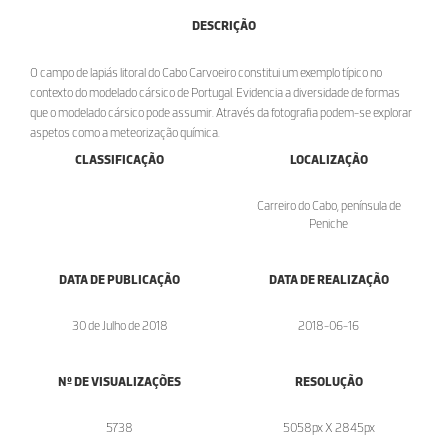
DESCRIÇÃO
O campo de lapiás litoral do Cabo Carvoeiro constitui um exemplo típico no
contexto do modelado cársico de Portugal. Evidencia a diversidade de formas
que o modelado cársico pode assumir. Através da fotografia podem-se explorar
aspetos como a meteorização química.
CLASSIFICAÇÃO
LOCALIZAÇÃO
Carreiro do Cabo, península de
Peniche
DATA DE PUBLICAÇÃO
DATA DE REALIZAÇÃO
30 de Julho de 2018
2018-06-16
Nº DE VISUALIZAÇÕES
RESOLUÇÃO
5738
5058px X 2845px