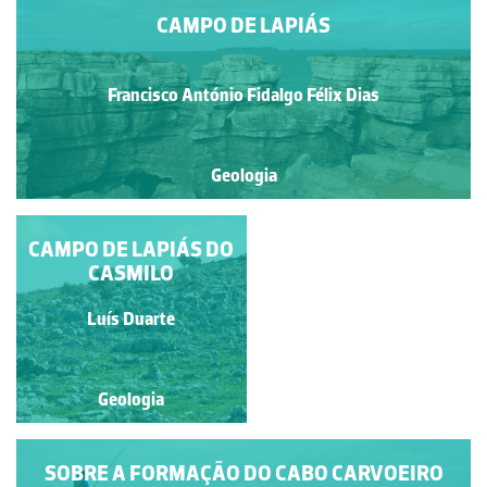
CAMPO DE LAPIÁS
Francisco António Fidalgo Félix Dias
Geologia
CAMPO DE LAPIÁS DO
ASPETO DO LAPIÁS
JUNTO AO FREI
CASMILO
RODRIGO
Francisco António Fidalgo
Luís Duarte
Félix Dias
Geologia
Geologia
SOBRE A FORMAÇÃO DO CABO CARVOEIRO