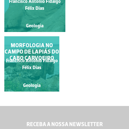
Francisco António Fidalgo
Alexandra Nobre
Félix Dias
Geologia
Geologia
MORFOLOGIA NO
CAMPO DE LAPIÁS DO
CABO CARVOEIRO
Francisco António Fidalgo
Félix Dias
Geologia
RECEBA A NOSSA NEWSLETTER