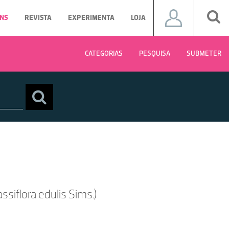
NS
REVISTA
EXPERIMENTA
LOJA
CATEGORIAS
PESQUISA
SUBMETER
ssiflora edulis Sims.)