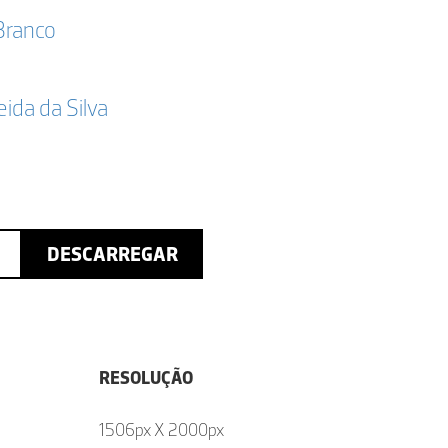
Branco
da da Silva
DESCARREGAR
RESOLUÇÃO
1506px X 2000px