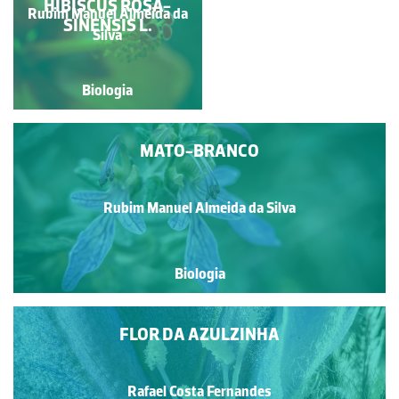
HIBISCUS ROSA-
Rubim Manuel Almeida da
Carla Maria Fonseca
SINENSIS L.
Gouveia
Silva
Biologia
Biologia
MATO-BRANCO
Rubim Manuel Almeida da Silva
Biologia
FLOR DA AZULZINHA
Rafael Costa Fernandes