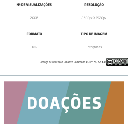
Nº DE VISUALIZAÇÕES
RESOLUÇÃO
2608
2560px X 1920px
FORMATO
TIPO DE IMAGEM
.JPG
Fotografias
Licença de utilização Creative Commons CC BY-NC-SA 4.0