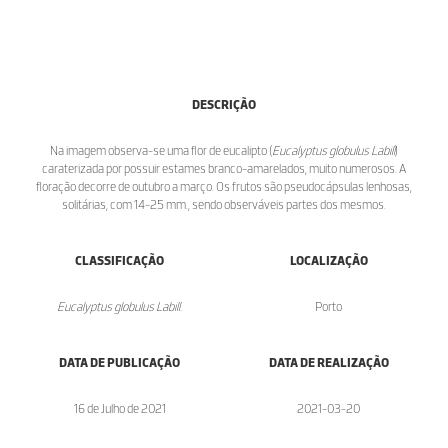
DESCRIÇÃO
Na imagem observa-se uma flor de eucalipto (
Eucalyptus globulus Labill
)
caraterizada por possuir estames branco-amarelados, muito numerosos. A
floração decorre de outubro a março. Os frutos são pseudocápsulas lenhosas,
solitárias, com 14-25 mm., sendo observáveis partes dos mesmos.
CLASSIFICAÇÃO
LOCALIZAÇÃO
Eucalyptus globulus Labill.
Porto
DATA DE PUBLICAÇÃO
DATA DE REALIZAÇÃO
16 de Julho de 2021
2021-03-20