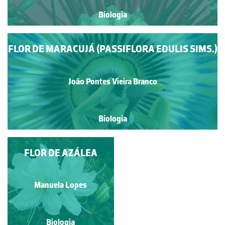
Biologia
FLOR DE MARACUJÁ (PASSIFLORA EDULIS SIMS.)
João Pontes Vieira Branco
Biologia
FLOR DE TULIPA
FLOR DE AZÁLEA
Manuela Lopes
Manuela Lopes
Biologia
Biologia