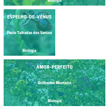
Biologia
ESPELHO-DE-VÉNUS
NARCISO
Paulo Talhadas dos Santos
Paulo Talhadas dos Santos
Biologia
Biologia
AMOR-PERFEITO
Guilherme Monteiro
Biologia