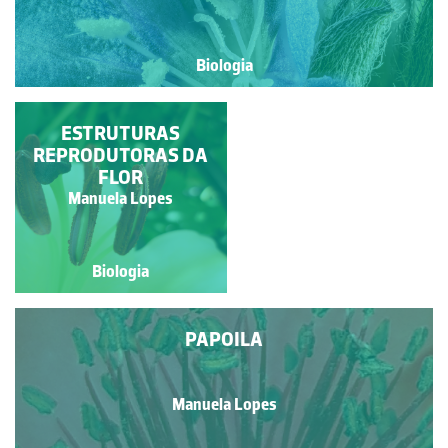
Biologia
INFLORESCÊNCIA DE
ESTRUTURAS
DOMBEYA WALLICHII
REPRODUTORAS DA
FLOR
Francisca Maria Fernandes
Manuela Lopes
Mendonça de Carvalho
Biologia
Biologia
PAPOILA
Manuela Lopes