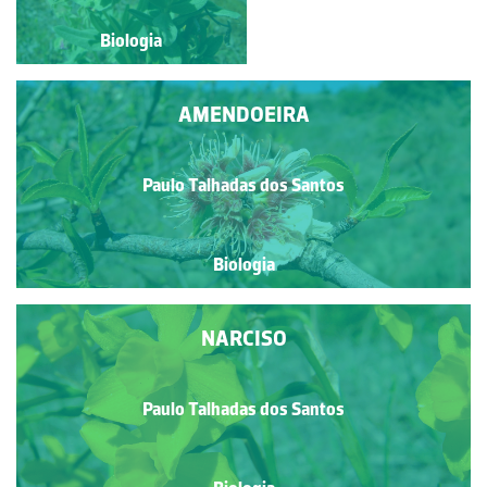
Biologia
Biologia
AMENDOEIRA
Paulo Talhadas dos Santos
Biologia
NARCISO
Paulo Talhadas dos Santos