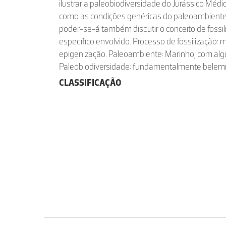
ilustrar a paleobiodiversidade do Jurássico Médi
como as condições genéricas do paleoambiente. A
poder-se-á também discutir o conceito de fossil
específico envolvido. Processo de fossilização: m
epigenização. Paleoambiente: Marinho, com al
Paleobiodiversidade: fundamentalmente belemn
CLASSIFICAÇÃO