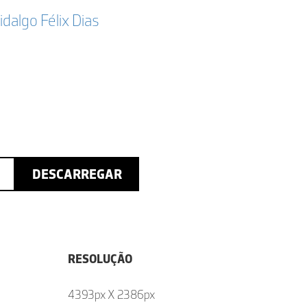
idalgo Félix Dias
DESCARREGAR
RESOLUÇÃO
4393px X 2386px