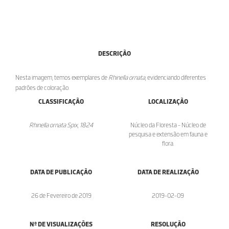
DESCRIÇÃO
Nesta imagem, temos exemplares de
Rhinella ornata
, evidenciando diferentes
padrões de coloração.
CLASSIFICAÇÃO
LOCALIZAÇÃO
Rhinella ornata Spix, 1824
Núcleo da Floresta - Núcleo de
pesquisa e extensão em fauna e
flora.
DATA DE PUBLICAÇÃO
DATA DE REALIZAÇÃO
26 de Fevereiro de 2019
2019-02-09
Nº DE VISUALIZAÇÕES
RESOLUÇÃO