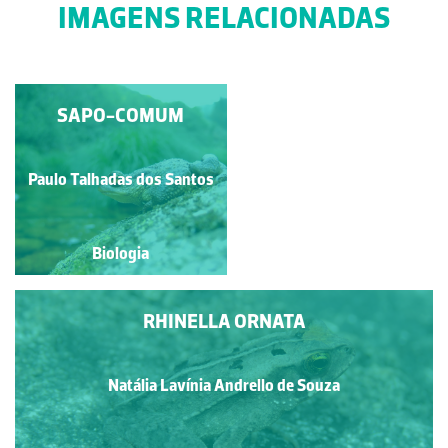
IMAGENS RELACIONADAS
RHINELLA ORNATA
SAPO-COMUM
Natália Lavínia Andrello de
Paulo Talhadas dos Santos
Souza
Biologia
Biologia
RHINELLA ORNATA
Natália Lavínia Andrello de Souza