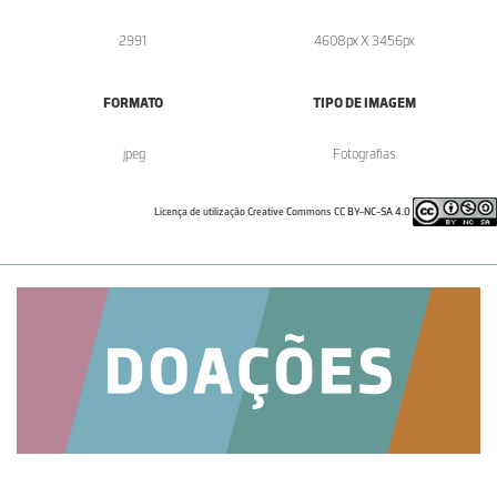
2991
4608px X 3456px
FORMATO
TIPO DE IMAGEM
.jpeg
Fotografias
Licença de utilização Creative Commons CC BY-NC-SA 4.0