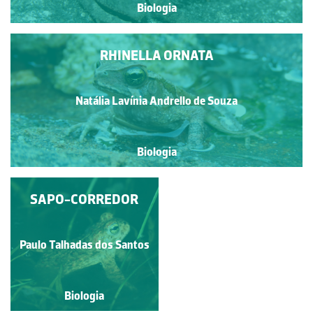
Biologia
RHINELLA ORNATA
Natália Lavínia Andrello de Souza
Biologia
AMPLEXO - SAPO-
SAPO-CORREDOR
CORREDOR
Paulo Talhadas dos Santos
Paulo Talhadas dos Santos
Biologia
Biologia