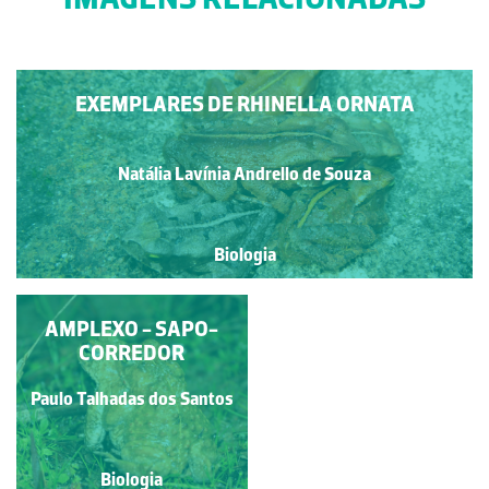
EXEMPLARES DE RHINELLA ORNATA
Natália Lavínia Andrello de Souza
Biologia
RHINELLA ORNATA
AMPLEXO - SAPO-
CORREDOR
Natália Lavínia Andrello de
Paulo Talhadas dos Santos
Souza
Biologia
Biologia