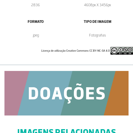
2836
4608px X 3456px
FORMATO
TIPO DE IMAGEM
.jpeg
Fotografias
Licença de utilização Creative Commons CC BY-NC-SA 4.0
IMAGENS RELACIONADAS