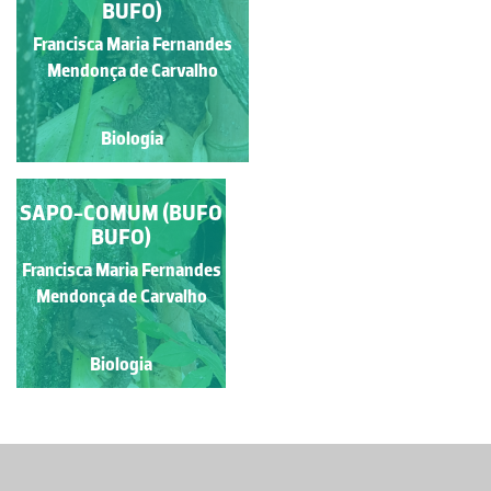
HYPSIBOAS FABER
BUFO)
Francisca Maria Fernandes
Amanda Boaventura
Mendonça de Carvalho
Biologia
Biologia
SAPO-COMUM (BUFO
BUFO)
Francisca Maria Fernandes
Mendonça de Carvalho
Biologia