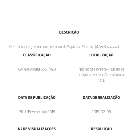
DESCRIÇÃO
Nesta imagem, temos um exemplar de Sapo-da-Floresta (
Rhinella ornata
).
CLASSIFICAÇÃO
LOCALIZAÇÃO
Rhinella ornata Spix, 1824
Núcleo da Floresta - Núcleo de
pesquisa e extensão em fauna e
flora.
DATA DE PUBLICAÇÃO
DATA DE REALIZAÇÃO
26 de Fevereiro de 2019
2019-02-09
Nº DE VISUALIZAÇÕES
RESOLUÇÃO