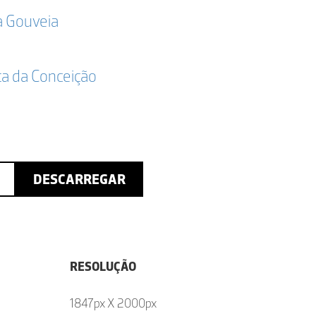
a Gouveia
ta da Conceição
DESCARREGAR
RESOLUÇÃO
1847px X 2000px