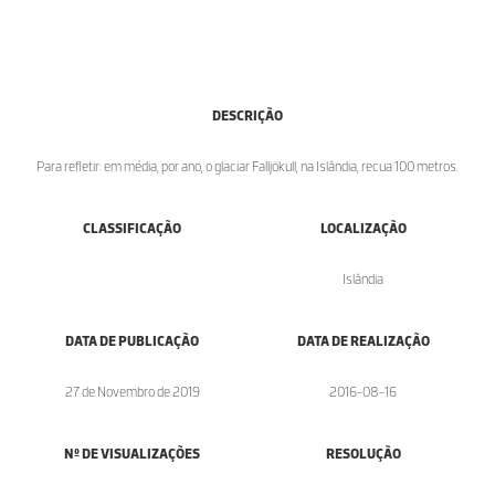
DESCRIÇÃO
Para refletir: em média, por ano, o glaciar Falljökull, na Islândia, recua 100 metros.
CLASSIFICAÇÃO
LOCALIZAÇÃO
Islândia
DATA DE PUBLICAÇÃO
DATA DE REALIZAÇÃO
27 de Novembro de 2019
2016-08-16
Nº DE VISUALIZAÇÕES
RESOLUÇÃO