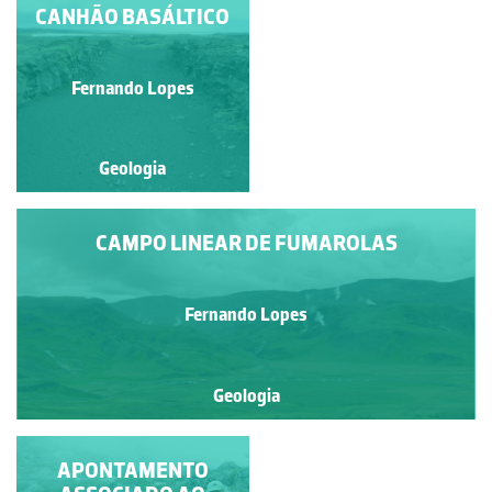
FIORDE DE AKUREYRI
CANHÃO BASÁLTICO
(OU EYJAFJÖRÐUR)
Fernando Lopes
Fernando Lopes
Geologia
Geologia
CAMPO LINEAR DE FUMAROLAS
Fernando Lopes
Geologia
FORMAÇÃO DOS
APONTAMENTO