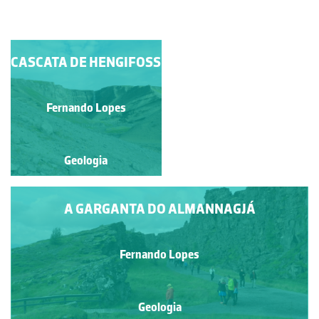
CASCATA DE HENGIFOSS
VALE DE RIFTE
ISLANDÊS - VALE DE
PINGVELLIR (VISTA
DA PLACA NORTE-
Fernando Lopes
Fernando Lopes
AMERICANA)
Geologia
Geologia
A GARGANTA DO ALMANNAGJÁ
Fernando Lopes
Geologia