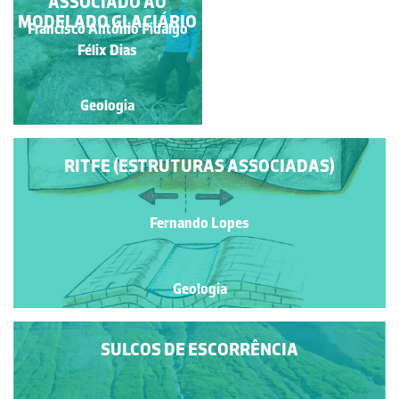
ASSOCIADO AO
PLANALTOS
MODELADO GLACIÁRIO
BASÁLTICOS
Francisco António Fidalgo
Fernando Lopes
Félix Dias
Geologia
Geologia
RITFE (ESTRUTURAS ASSOCIADAS)
Fernando Lopes
Geologia
SULCOS DE ESCORRÊNCIA