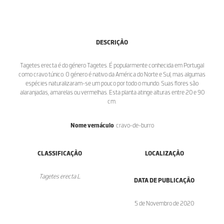
DESCRIÇÃO
Tagetes erecta é do género Tagetes. É popularmente conhecida em Portugal
como cravo túnico. O género é nativo da América do Norte e Sul, mas algumas
espécies naturalizaram-se um pouco por todo o mundo. Suas flores são
alaranjadas, amarelas ou vermelhas. Esta planta atinge alturas entre 20 e 90
cm.
Nome vernáculo
: cravo-de-burro
CLASSIFICAÇÃO
LOCALIZAÇÃO
Tagetes erecta L.
DATA DE PUBLICAÇÃO
5 de Novembro de 2020