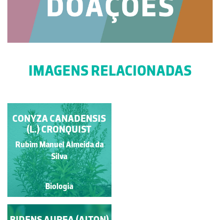
IMAGENS RELACIONADAS
CONYZA CANADENSIS
AGERATINA
ADENOPHORA
(L.) CRONQUIST
(SPRENG.) R. M. KING
Rubim Manuel Almeida da
Rubim Manuel Almeida da
& H. ROB.
Silva
Silva
Biologia
Biologia
BIDENS AUREA (AITON)
ERIGERON