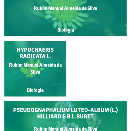
Rubim Manuel Almeida da Silva
Biologia
COLEOSTEPHUS
HYPOCHAERIS
MYCONIS (L.) RCHB.F.
RADICATA L.
Rubim Manuel Almeida da
Rubim Manuel Almeida da
Silva
Silva
Biologia
Biologia
PSEUDOGNAPHALIUM LUTEO-ALBUM (L.)
HILLIARD & B.L.BURTT
Rubim Manuel Almeida da Silva