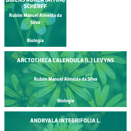
KARVINSKIANUS DC.
SCHERFF
Rubim Manuel Almeida da
Rubim Manuel Almeida da
Silva
Silva
Biologia
Biologia
ARCTOTHECA CALENDULA (L.) LEVYNS
Rubim Manuel Almeida da Silva
Biologia
ANDRYALA INTEGRIFOLIA L.