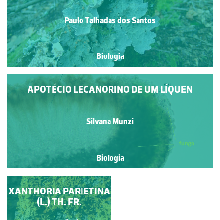
Paulo Talhadas dos Santos
Biologia
APOTÉCIO LECANORINO DE UM LÍQUEN
Silvana Munzi
Biologia
XANTHORIA PARIETINA
EVERNIA PRUNASTRI
(L.) ACH.
(L.) TH. FR.