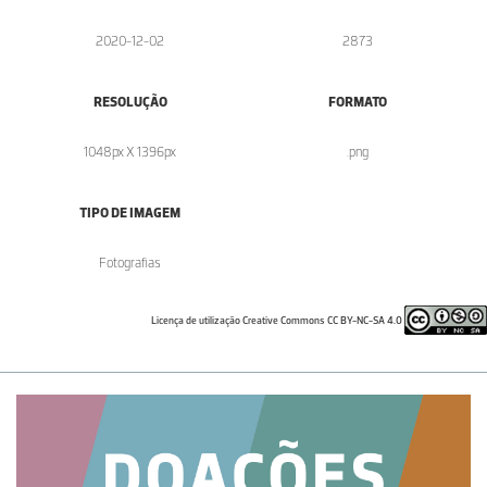
2020-12-02
2873
RESOLUÇÃO
FORMATO
1048px X 1396px
.png
TIPO DE IMAGEM
Fotografias
Licença de utilização Creative Commons CC BY-NC-SA 4.0