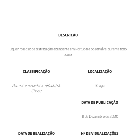
DESCRIÇÃO
Líquen folisoso de distribuição abundante em Portugal e observável durante todo
o ano.
CLASSIFICAÇÃO
LOCALIZAÇÃO
Parmotrema perlatum (Huds.) M.
Braga
Choisy
DATA DE PUBLICAÇÃO
11 de Dezembro de 2020
DATA DE REALIZAÇÃO
Nº DE VISUALIZAÇÕES