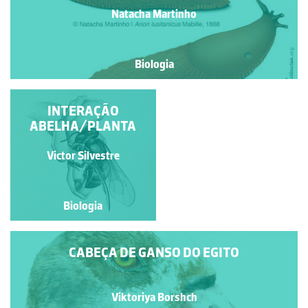
Natacha Martinho
Biologia
LIXA OU XARA
INTERAÇÃO
ABELHA/PLANTA
Natacha Martinho
Victor Silvestre
Biologia
Biologia
CABEÇA DE GANSO DO EGITO
Viktoriya Borshch