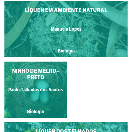
LÍQUEN EM AMBIENTE NATURAL
Manuela Lopes
Biologia
NINHO DE MELRO-
LÍQUENES
VERMELHOS
PRETO
Mº Fátima D. Cotrim C.
Paulo Talhadas dos Santos
Fonseca
Biologia
Biologia
LÍQUEN DOS TELHADOS