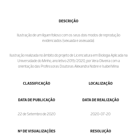
DESCRIÇÃO
Ilustração de um líquen folioso com os seus dois modos de reprodução
evidenciados (sexuada e asexuada).
Ilustração realizada no âmbito do projeto de Licenciatura em Biologia Aplicada na
Universidade do Minho, ano letivo 2019/2020, por Vera Oliveira com a
orientação das Professoras Doutoras Alexandra Nobre e Isabel Mina.
CLASSIFICAÇÃO
LOCALIZAÇÃO
DATA DE PUBLICAÇÃO
DATA DE REALIZAÇÃO
22 de Setembro de 2020
2020-07-20
Nº DE VISUALIZAÇÕES
RESOLUÇÃO