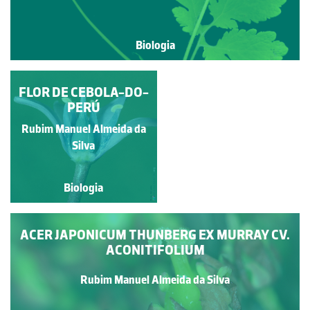
Biologia
SELO-DE-SALOMÃO
FLOR DE CEBOLA-DO-
PERÚ
Rubim Manuel Almeida da
Rubim Manuel Almeida da
Silva
Silva
Biologia
Biologia
ACER JAPONICUM THUNBERG EX MURRAY CV.
ACONITIFOLIUM
Rubim Manuel Almeida da Silva