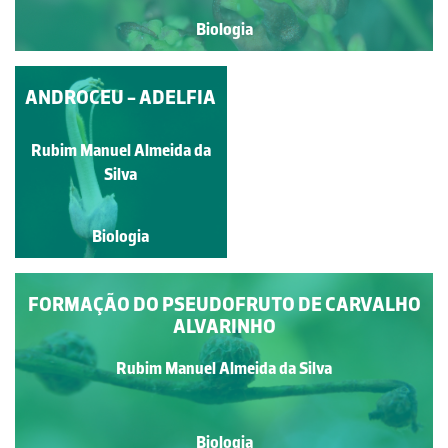
Biologia
ANDROCEU - ADELFIA
FLOR DE CACTO
Rubim Manuel Almeida da
Rubim Manuel Almeida da
Silva
Silva
Biologia
Biologia
FORMAÇÃO DO PSEUDOFRUTO DE CARVALHO
ALVARINHO
Rubim Manuel Almeida da Silva
Biologia