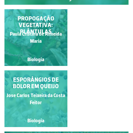
HERMAFRODITISMO
PROPOGAÇÃO
INSUFICIENTE
VEGETATIVA:
PLÂNTULAS
Francisco António Fidalgo
Paula Cristina de Almeida
Félix Dias
Maria
Biologia
Biologia
ESPORÂNGIOS DE
ESPORULAÇÃO
ASSEXUADA EM
BOLOR EM QUEIJO
RHIZOPUS
Jose Carlos Teixeira da Costa
Maria Helena Alves
Feitor
Biologia
Biologia