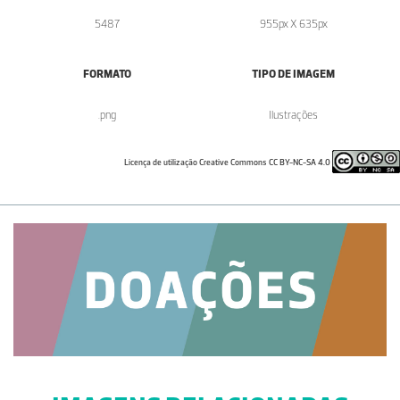
5487
955px X 635px
FORMATO
TIPO DE IMAGEM
.png
Ilustrações
Licença de utilização Creative Commons CC BY-NC-SA 4.0