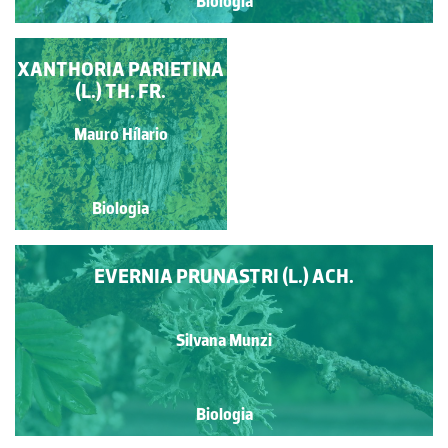
Biologia
XANTHORIA PARIETINA
APOTÉCIO
LECANORINO DE UM
(L.) TH. FR.
LÍQUEN
Silvana Munzi
Mauro Hílario
Biologia
Biologia
EVERNIA PRUNASTRI (L.) ACH.
Silvana Munzi
Biologia