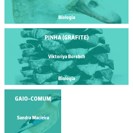
Biologia
PINHA (GRAFITE)
Viktoriya Borshch
Biologia
PINHA (AGUARELA)
GAIO-COMUM
Viktoriya Borshch
Sandra Macieira