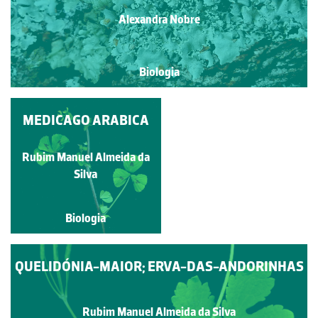
Alexandra Nobre
Biologia
MEDICAGO ARABICA
ACER
PSEUDOPLATANUS
Rubim Manuel Almeida da
Rubim Manuel Almeida da
Silva
Silva
Biologia
Biologia
QUELIDÓNIA-MAIOR; ERVA-DAS-ANDORINHAS
Rubim Manuel Almeida da Silva