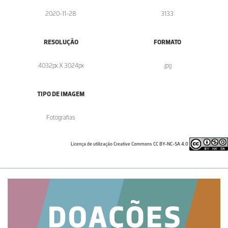
2020-11-28
3133
RESOLUÇÃO
FORMATO
4032px X 3024px
.jpg
TIPO DE IMAGEM
Fotografias
Licença de utilização Creative Commons CC BY-NC-SA 4.0