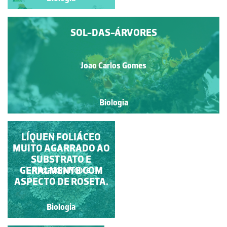
SOL-DAS-ÁRVORES
Joao Carlos Gomes
Biologia
LÍQUEN FLOR DE
LÍQUEN FOLIÁCEO
MUITO AGARRADO AO
PEDRA
SUBSTRATO E
GERALMENTE COM
Alexandra Nobre
Alexandra Nobre
ASPECTO DE ROSETA.
Biologia
Biologia