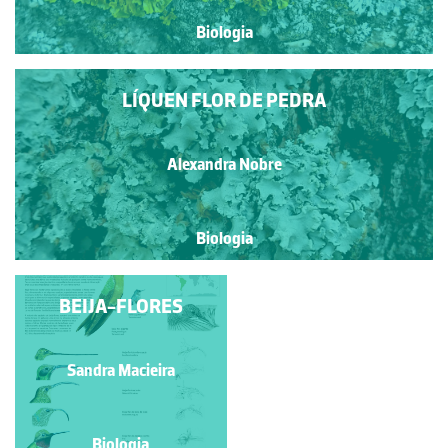
Biologia
LÍQUEN FLOR DE PEDRA
Alexandra Nobre
Biologia
LIQUEN EM TRONCO
BEIJA-FLORES
DE OLIVEIRA
Alexandra Nobre
Sandra Macieira
Biologia
Biologia