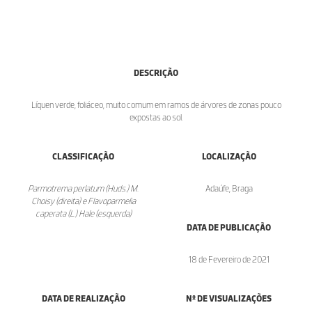
DESCRIÇÃO
Líquen verde, foliáceo, muito comum em ramos de árvores de zonas pouco
expostas ao sol.
CLASSIFICAÇÃO
LOCALIZAÇÃO
Parmotrema perlatum (Huds.) M.
Adaúfe, Braga
Choisy (direita) e Flavoparmelia
caperata (L.) Hale (esquerda)
DATA DE PUBLICAÇÃO
18 de Fevereiro de 2021
DATA DE REALIZAÇÃO
Nº DE VISUALIZAÇÕES