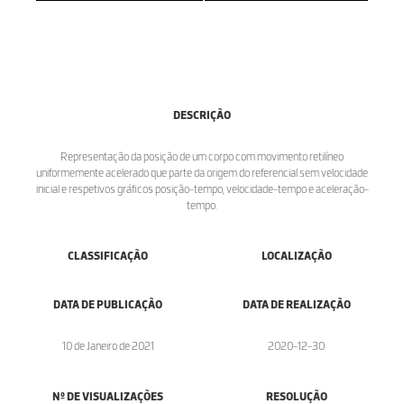
DESCRIÇÃO
Representação da posição de um corpo com movimento retilíneo
uniformemente acelerado que parte da origem do referencial sem velocidade
inicial e respetivos gráficos posição-tempo, velocidade-tempo e aceleração-
tempo.
CLASSIFICAÇÃO
LOCALIZAÇÃO
DATA DE PUBLICAÇÃO
DATA DE REALIZAÇÃO
10 de Janeiro de 2021
2020-12-30
Nº DE VISUALIZAÇÕES
RESOLUÇÃO