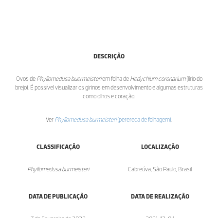
DESCRIÇÃO
Ovos de
Phyllomedusa buermeisteri
em folha de
Hedychium coronarium
(lírio do
brejo). É possível visualizar os girinos em desenvolvimento e algumas estruturas
como olhos e coração.
Ver
Phyllomedusa burmeisteri
(perereca de folhagem)
.
CLASSIFICAÇÃO
LOCALIZAÇÃO
Phyllomedusa burmeisteri
Cabreúva, São Paulo, Brasil
DATA DE PUBLICAÇÃO
DATA DE REALIZAÇÃO