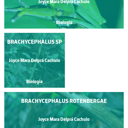
Joyce Mara Delprá Cachulo
Biologia
BRACHYCEPHALUS SP
TANATOSE
Elizabeth A. A. Brandão
Joyce Mara Delprá Cachulo
Danhão
Biologia
Biologia
BRACHYCEPHALUS ROTENBERGAE
Joyce Mara Delprá Cachulo