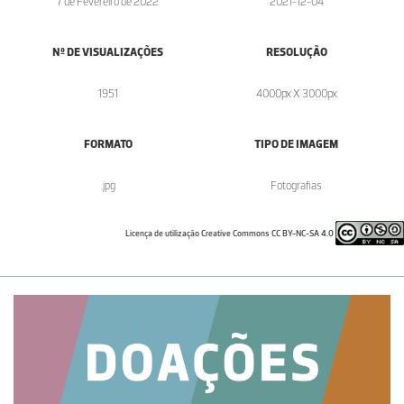
7 de Fevereiro de 2022
2021-12-04
Nº DE VISUALIZAÇÕES
RESOLUÇÃO
1951
4000px X 3000px
FORMATO
TIPO DE IMAGEM
.jpg
Fotografias
Licença de utilização Creative Commons CC BY-NC-SA 4.0