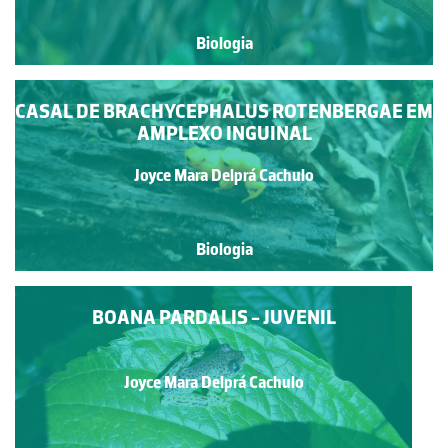
Biologia
CASAL DE BRACHYCEPHALUS ROTENBERGAE EM
AMPLEXO INGUINAL
Joyce Mara Delprá Cachulo
Biologia
BOANA PARDALIS - JUVENIL
Joyce Mara Delprá Cachulo