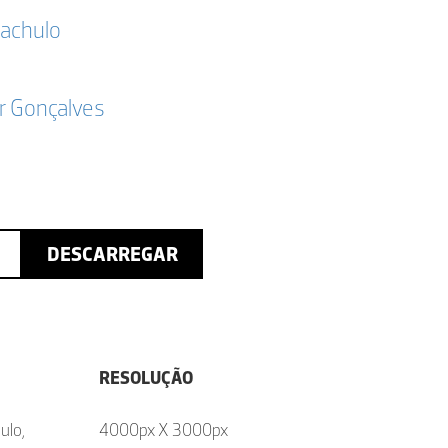
Cachulo
r Gonçalves
DESCARREGAR
RESOLUÇÃO
ulo,
4000px X 3000px