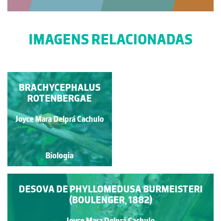
IMAGENS RELACIONADAS
BRACHYCEPHALUS
CASAL DE
PHYLLOMEDUSA
ROTENBERGAE
BURMEISTERI
(BOULENGER, 1882)
Joyce Mara Delprá Cachulo
Joyce Mara Delprá Cachulo
EM AMPLEXO AXILAR
Biologia
Biologia
DESOVA DE PHYLLOMEDUSA BURMEISTERI
(BOULENGER, 1882)
Joyce Mara Delprá Cachulo