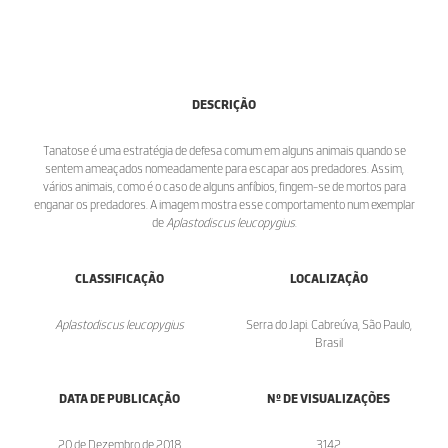
DESCRIÇÃO
Tanatose é uma estratégia de defesa comum em alguns animais quando se
sentem ameaçados nomeadamente para escapar aos predadores. Assim,
vários animais, como é o caso de alguns anfíbios, fingem-se de mortos para
enganar os predadores. A imagem mostra esse comportamento num exemplar
de
Aplastodiscus leucopygius
.
CLASSIFICAÇÃO
LOCALIZAÇÃO
Aplastodiscus leucopygius
Serra do Japi. Cabreúva, São Paulo,
Brasil
DATA DE PUBLICAÇÃO
Nº DE VISUALIZAÇÕES
20 de Dezembro de 2018
3142