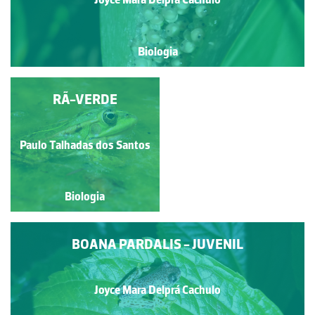
Biologia
CASAL DE
RÃ-VERDE
BRACHYCEPHALUS
ROTENBERGAE EM
AMPLEXO INGUINAL
Joyce Mara Delprá Cachulo
Paulo Talhadas dos Santos
Biologia
Biologia
BOANA PARDALIS - JUVENIL
Joyce Mara Delprá Cachulo