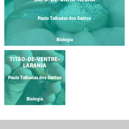
Paulo Talhadas dos Santos
Biologia
TITÃO-DE-VENTRE-
SAPO-DE-UNHA-
NEGRA
LARANJA
Paulo Talhadas dos Santos
Paulo Talhadas dos Santos
Biologia
Biologia