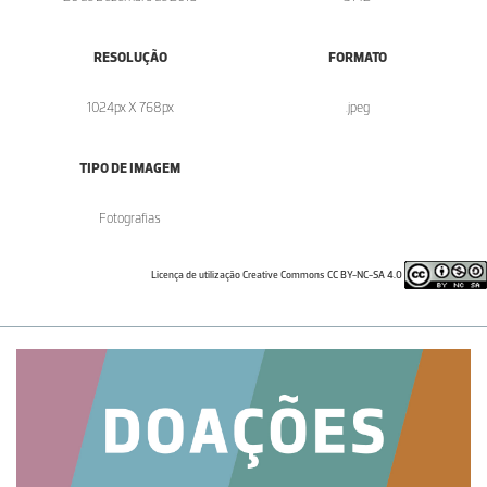
RESOLUÇÃO
FORMATO
1024px X 768px
.jpeg
TIPO DE IMAGEM
Fotografias
Licença de utilização Creative Commons CC BY-NC-SA 4.0