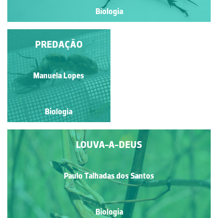
Biologia
FIVE-SPOT BURNET
PREDAÇÃO
Paulo Talhadas dos Santos
Manuela Lopes
Biologia
Biologia
LOUVA-A-DEUS
Paulo Talhadas dos Santos
Biologia