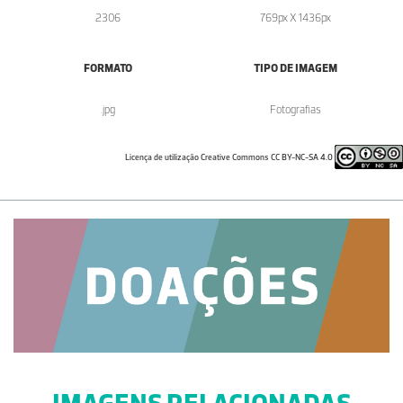
2306
769px X 1436px
FORMATO
TIPO DE IMAGEM
.jpg
Fotografias
Licença de utilização Creative Commons CC BY-NC-SA 4.0