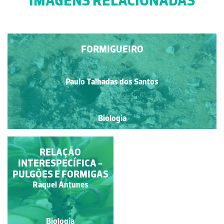
IMAGENS RELACIONADAS
FORMIGUEIRO
Paulo Talhadas dos Santos
Biologia
FORMIGAS DE
RELAÇÃO
CABEÇA VERMELHA
INTERESPECÍFICA -
PULGÕES E FORMIGAS
Cândido Pereira
Raquel Antunes
Biologia
Biologia