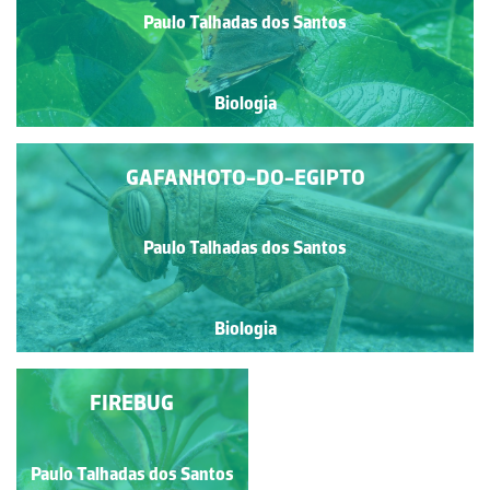
Paulo Talhadas dos Santos
Biologia
GAFANHOTO-DO-EGIPTO
Paulo Talhadas dos Santos
Biologia
BUFFALO
FIREBUG
TREEHOPPER
Paulo Talhadas dos Santos
Paulo Talhadas dos Santos