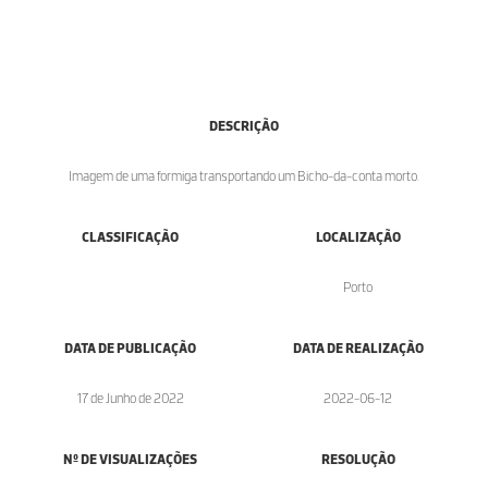
DESCRIÇÃO
Imagem de uma formiga transportando um Bicho-da-conta morto.
CLASSIFICAÇÃO
LOCALIZAÇÃO
Porto
DATA DE PUBLICAÇÃO
DATA DE REALIZAÇÃO
17 de Junho de 2022
2022-06-12
Nº DE VISUALIZAÇÕES
RESOLUÇÃO