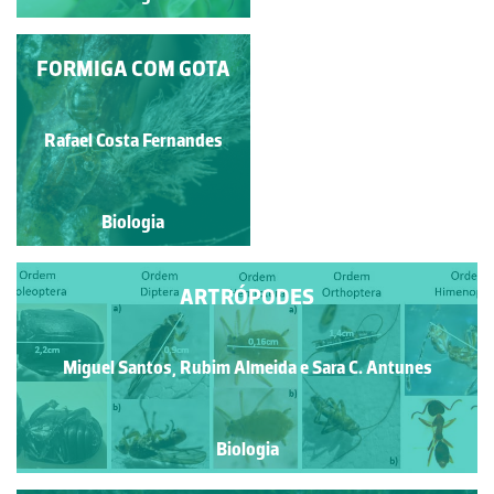
ARANHA COMENDO
FORMIGA COM GOTA
FORMIGA
Willian Alexandre Ferreira
Rafael Costa Fernandes
Dias
Biologia
Biologia
ARTRÓPODES
Miguel Santos, Rubim Almeida e Sara C. Antunes
Biologia