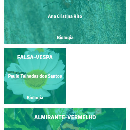
Ana Cristina Rito
Biologia
GREEN-UNDERSIDE
FALSA-VESPA
BLUE
Paulo Talhadas dos Santos
Paulo Talhadas dos Santos
Biologia
Biologia
ALMIRANTE-VERMELHO