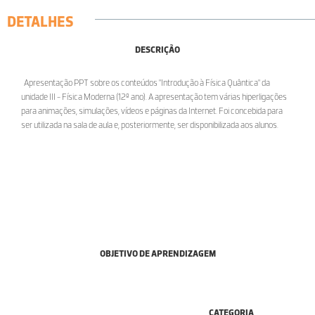
DETALHES
DESCRIÇÃO
Apresentação PPT sobre os conteúdos "Introdução à Física Quântica" da
unidade III - Física Moderna (12º ano). A apresentação tem várias hiperligações
para animações, simulações, vídeos e páginas da Internet. Foi concebida para
ser utilizada na sala de aula e, posteriormente, ser disponibilizada aos alunos.
OBJETIVO DE APRENDIZAGEM
CATEGORIA