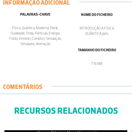
INFORMAÇÃO ADICIONAL
PALAVRAS-CHAVE
NOME DO FICHEIRO
Física, Quântica, Moderna, Plank,
INTRODUÇÃO À FÌSICA
Dualidade, Onda, Partícula, Energia,
QUÂNTICA.pptx
Fotão, Einstein, Compton, Simulação,
Simulador, Animação
TAMANHO DO FICHEIRO
7.16 MB
COMENTÁRIOS
RECURSOS RELACIONADOS