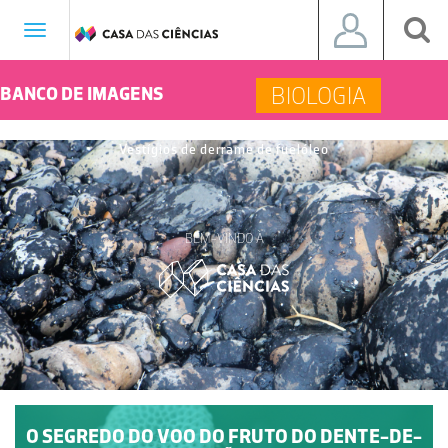
Toggle
navigation
BIOLOGIA
BANCO DE IMAGENS
Vestígios de derrame de fuelóleo
BEM-VINDO À
O SEGREDO DO VOO DO FRUTO DO DENTE-DE-