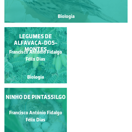
Biologia
INFLORESCÊNCIA DE
LEGUMES DE
ALFAVACA-DOS-
SABUGUEIRO
MONTES
Francisco António Fidalgo
Manuela Lopes
Félix Dias
Biologia
Biologia
NINHO DE PINTASSILGO
ALFAVACA-DOS-
MONTES
Francisco António Fidalgo
Francisco António Fidalgo
Félix Dias
Félix Dias