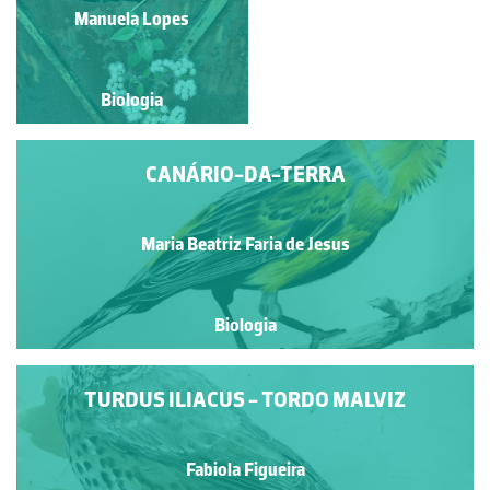
Artur de Sá Melim
Manuela Lopes
Biologia
Biologia
CANÁRIO-DA-TERRA
Maria Beatriz Faria de Jesus
Biologia
TURDUS ILIACUS - TORDO MALVIZ
Fabiola Figueira