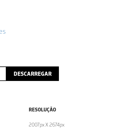
ões
DESCARREGAR
RESOLUÇÃO
2007px X 2674px