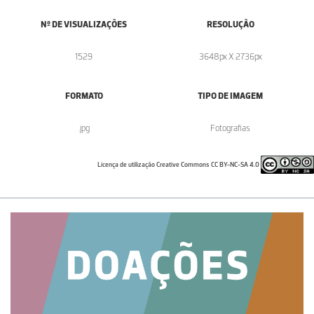
Nº DE VISUALIZAÇÕES
RESOLUÇÃO
1529
3648px X 2736px
FORMATO
TIPO DE IMAGEM
.jpg
Fotografias
Licença de utilização Creative Commons CC BY-NC-SA 4.0