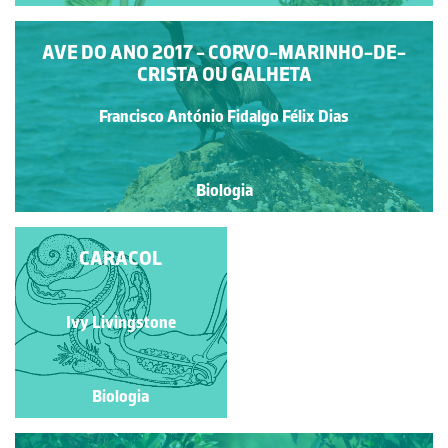
AVE DO ANO 2017 - CORVO-MARINHO-DE-
CRISTA OU GALHETA
Francisco António Fidalgo Félix Dias
Biologia
GUARDIÃO DA ORLA
CARACOL
COSTEIRA
PENICHEIRA
Francisco António Fidalgo
Ivy Livingstone
Félix Dias
Biologia
Biologia