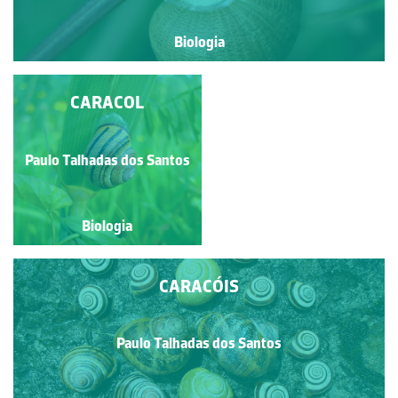
Biologia
SNAIL IN LOVE
CARACOL
Paulo Talhadas dos Santos
Sandra Macieira
Biologia
Biologia
CARACÓIS
Paulo Talhadas dos Santos