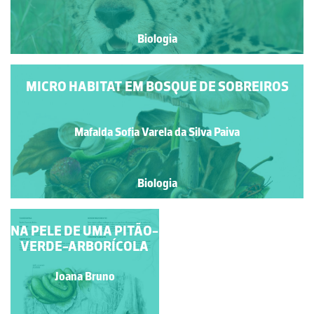
Biologia
MICRO HABITAT EM BOSQUE DE SOBREIROS
Mafalda Sofia Varela da Silva Paiva
Biologia
NA PELE DE UMA PITÃO-
PAINEL INFOGRÁFICO
DE UM HABITAT DE
VERDE-ARBORÍCOLA
ÁGUA DOCE
Mafalda Sofia Varela da
Joana Bruno
Silva Paiva