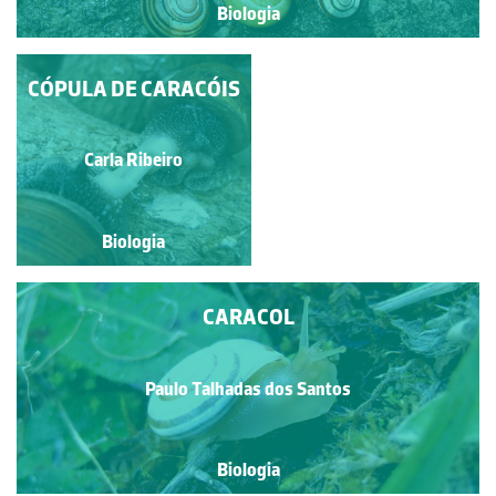
Biologia
CÓPULA DE CARACÓIS
NUDIBRÂNQUIO
RISCADO
Paulo Talhadas dos Santos
Carla Ribeiro
Biologia
Biologia
CARACOL
Paulo Talhadas dos Santos
Biologia