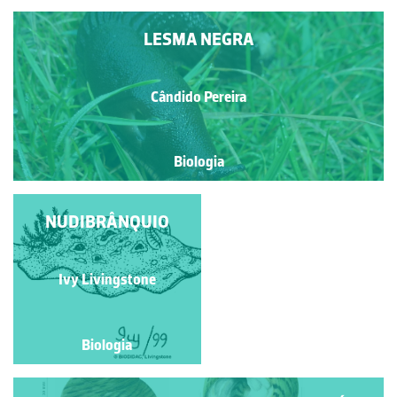
LESMA NEGRA
Cândido Pereira
Biologia
NUDIBRÂNQUIO
LESMA
Ivy Livingstone
Carla Ribeiro
Biologia
Biologia