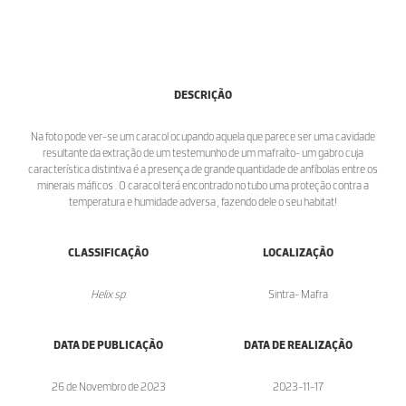
DESCRIÇÃO
Na foto pode ver-se um caracol ocupando aquela que parece ser uma cavidade
resultante da extração de um testemunho de um mafraíto- um gabro cuja
característica distintiva é a presença de grande quantidade de anfíbolas entre os
minerais máficos . O caracol terá encontrado no tubo uma proteção contra a
temperatura e humidade adversa , fazendo dele o seu habitat!
CLASSIFICAÇÃO
LOCALIZAÇÃO
Helix sp.
Sintra- Mafra
DATA DE PUBLICAÇÃO
DATA DE REALIZAÇÃO
26 de Novembro de 2023
2023-11-17