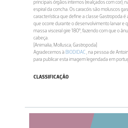
principais órgãos internos (realçados com cor), n
espiral da concha. Os caracóis são moluscos gas
característica que define a classe Gastropoda é
que ocorre durante o desenvolvimento larvar e 
massa visceral gire 180°, fazendo com que o ânus
cabeça.
[Animalia; Mollusca; Gastropoda]
Agradecemos à
BIODIDAC
, na pessoa de Antoin
para publicar esta imagem legendada em portu
CLASSIFICAÇÃO