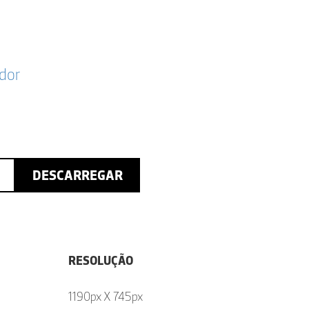
dor
DESCARREGAR
RESOLUÇÃO
1190px X 745px