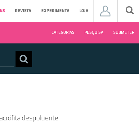
NS
REVISTA
EXPERIMENTA
LOJA
CATEGORIAS
PESQUISA
SUBMETER
acrófita despoluente