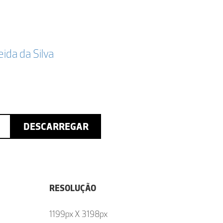
da da Silva
DESCARREGAR
RESOLUÇÃO
1199px X 3198px