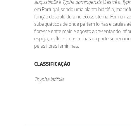
augustifolia
e
Typha domingensis
. Das três,
Typha
em Portugal, sendo uma planta hidrófila, macró
função despoluidora no ecossistema. Forma riz
subaquáticos de onde partem folhas e caules a
floresce entre maio e agosto apresentando infl
espiga, as flores masculinas na parte superior
pelas flores femininas.
CLASSIFICAÇÃO
Thypha latifolia