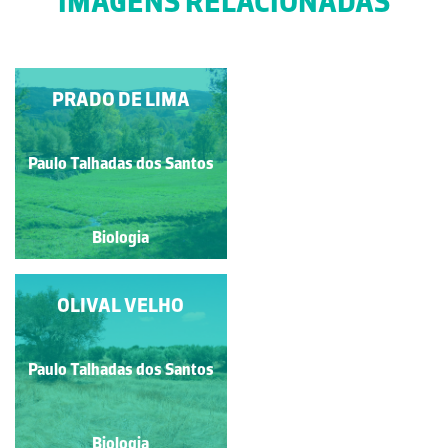
IMAGENS RELACIONADAS
PRADO DE LIMA
LAMEIRO
Paulo Talhadas dos Santos
Paulo Talhadas dos Santos
Biologia
Biologia
ESTEPE CEREALÍFERA
OLIVAL VELHO
Paulo Talhadas dos Santos
Paulo Talhadas dos Santos
Biologia
Biologia