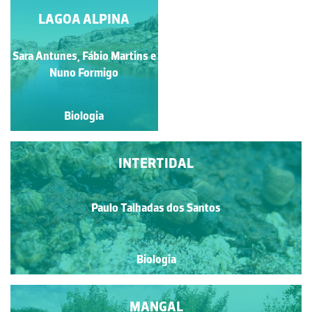
LAGOA ALPINA
DUNAS
Sara Antunes, Fábio Martins e
Paulo Talhadas dos Santos
Nuno Formigo
Biologia
Biologia
INTERTIDAL
Paulo Talhadas dos Santos
Biologia
MANGAL