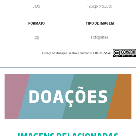
5195
1250px X 938px
FORMATO
TIPO DE IMAGEM
.jpg
Fotografias
Licença de utilização Creative Commons CC BY-NC-SA 4.0