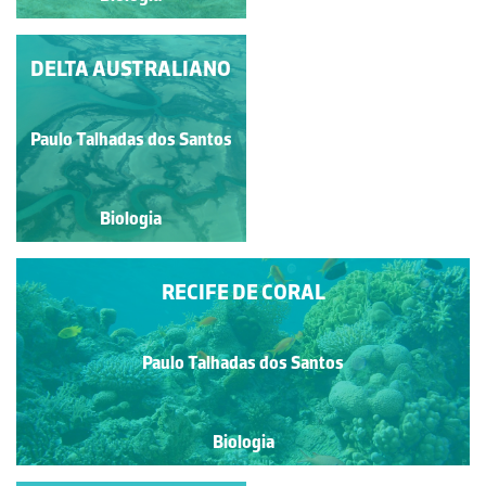
DELTA AUSTRALIANO
PRADO DE
MONTANHA
Paulo Talhadas dos Santos
Paulo Talhadas dos Santos
Biologia
Biologia
RECIFE DE CORAL
Paulo Talhadas dos Santos
Biologia