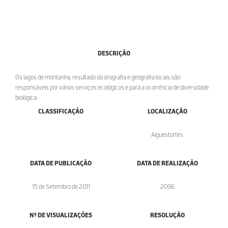
DESCRIÇÃO
Os lagos de montanha, resultado da orografia e geografia locais são
responsáveis por vários serviços ecológicos e para a ocorrência de diversidade
biológica.
CLASSIFICAÇÃO
LOCALIZAÇÃO
Aiguestortes
DATA DE PUBLICAÇÃO
DATA DE REALIZAÇÃO
15 de Setembro de 2011
2006
Nº DE VISUALIZAÇÕES
RESOLUÇÃO