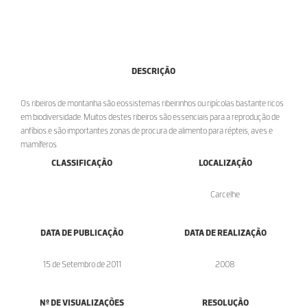
DESCRIÇÃO
Os ribeiros de montanha são eossistemas ribeirinhos ou ripícolas bastante ricos
em biodiversidade. Muitos destes ribeiros são essenciais para a reprodução de
anfíbios e são importantes zonas de procura de alimento para répteis, aves e
mamíferos.
CLASSIFICAÇÃO
LOCALIZAÇÃO
Carcelhe
DATA DE PUBLICAÇÃO
DATA DE REALIZAÇÃO
15 de Setembro de 2011
2008
Nº DE VISUALIZAÇÕES
RESOLUÇÃO