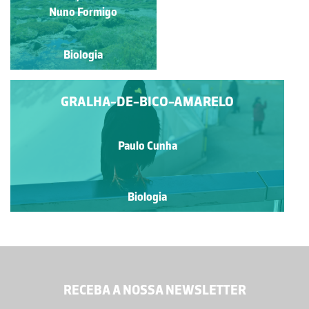
Martins e Nuno Formigo
Nuno Formigo
Biologia
Biologia
GRALHA-DE-BICO-AMARELO
Paulo Cunha
Biologia
RECEBA A NOSSA NEWSLETTER