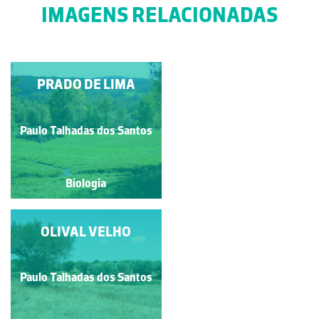
IMAGENS RELACIONADAS
PRADO DE LIMA
LAMEIRO
Paulo Talhadas dos Santos
Paulo Talhadas dos Santos
Biologia
Biologia
ESTEPE CEREALÍFERA
OLIVAL VELHO
Paulo Talhadas dos Santos
Paulo Talhadas dos Santos