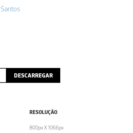
 Santos
DESCARREGAR
RESOLUÇÃO
800px X 1066px