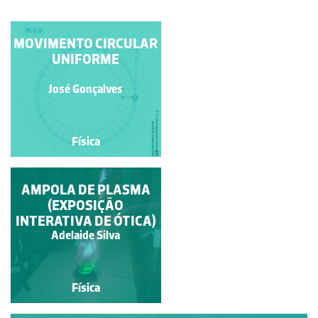
MOVIMENTO CIRCULAR
PÊNDULO SIMPLES
UNIFORME
José Gonçalves
José Gonçalves
Física
Física
AMPOLA DE PLASMA
ARCO-ÍRIS
(EXPOSIÇÃO
INTERATIVA DE ÓTICA)
Maria da Graça Dias Carraça
Adelaide Silva
Física
Física