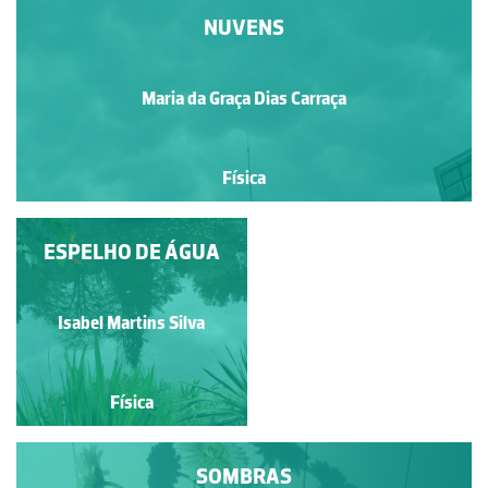
NUVENS
Maria da Graça Dias Carraça
Física
ESPELHO DE ÁGUA
GPS
Isabel Martins Silva
Ricardo Garrido
Física
Física
SOMBRAS