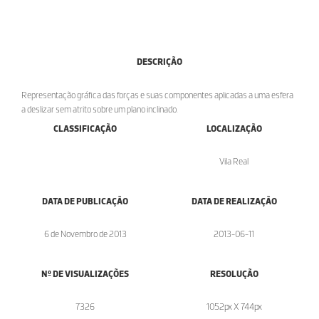
DESCRIÇÃO
Representação gráfica das forças e suas componentes aplicadas a uma esfera
a deslizar sem atrito sobre um plano inclinado.
CLASSIFICAÇÃO
LOCALIZAÇÃO
Vila Real
DATA DE PUBLICAÇÃO
DATA DE REALIZAÇÃO
6 de Novembro de 2013
2013-06-11
Nº DE VISUALIZAÇÕES
RESOLUÇÃO
7326
1052px X 744px