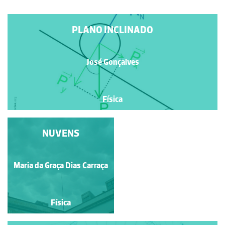
PLANO INCLINADO
José Gonçalves
Física
PÊNDULO SIMPLES
NUVENS
Maria da Graça Dias Carraça
José Gonçalves
Física
Física