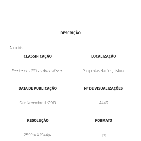
DESCRIÇÃO
Arco-íris.
CLASSIFICAÇÃO
LOCALIZAÇÃO
Fenómenos ??ticos Atmosféricos.
Parque das Nações, Lisboa.
DATA DE PUBLICAÇÃO
Nº DE VISUALIZAÇÕES
6 de Novembro de 2013
4446
RESOLUÇÃO
FORMATO
2592px X 1944px
.jpg